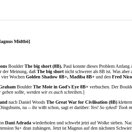
Magnus Midtbö]
sons
Boulder
The big short (8B).
Paul konnte dieses Problem Anfang 
 er der Meinung, daß
The big short
nicht schwerer als 8B ist. Was abe
ten vier Wochen
Golden Shadow 8B+, Madiba 8B+
und den
Fred Nico
 Graham
Boulder
The Mote in God's Eye 8B+
verbuchen. Der Boulder
 geben sollte, werden wir es auch schreiben.
]
Land
nach Daniel Woods
The Great War for Civilisation (8B)
klettern
ingsbums, na -- ihr wißt schon, sagt er darüber:
Yes! So syked! Took m
von
Dani Adrada
wiederholen und schwebt jetzt auf Wolke sieben. N
xtension 9a+ dran zuhängen. Jetzt ist Magnus auf den nächsten Schwieri