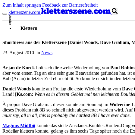
Zum Inhalt springen
Feedback zur Barrierefreiheit
kletterszene.com
Anzeige
Klettern
Shortnews aus der Kletterszene [Daniel Woods, Dave Graham, 
23. August 2010 in
News
Arjan de Korck
holt sich die zweite Wiederholung von
Paul Robin
aber vom ersten Tag an eine sehr gute Betavariante gefunden hat, ist
Bub (Arjan) in letzter Zeit eh recht fit: So konnte er sich in den letz
Daniel Woods
konnte am Freitag die erste Wiederholung vom
Dave
Land! [
Ks.com:
Wenn es in diesem Gebiet mal nen leichteren Boulder
À propos Dave Graham... dieser konnte am Sonntag im
Wolverine 
dieses Problem mit 8B so schnell nicht abgewertet werden wird. Auf D
must say, all in all, this is probably the hardest 8B I have ever done.
Magnus Midtbö
konnte das steile Ausdauer-Boulder-Routen-Ding 
Rodellar klettern konnte, gelang es ihm sechs Tage später noch die E