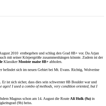
August 2010 erstbegehen und schlug den Grad 8B+ vor. Da Arjan
r auch mit seiner Körpergröße zusammenhängen könnte. Zudem ist der
le
Klassiker
Mooiste maise 8B+
abholen.
 befindet sich im neuen Gebiet bei Mt. Evans. Richtig, Wolverine
. Er ist sich sicher, dass dies sein schwerster 8B Boulder war und
e ages! I used a combo of methods, very condition oriented, but I
achdem Magnus schon am 14. August die Route
Ali Hulk
(9a)
in
gkeitsgrad (9b) heiss.