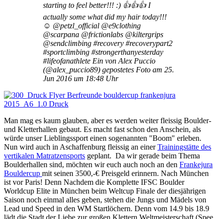
starting to feel better!!! :) 👍👍👍 I
actually some what did my hair today!!!
☺️ @petzl_official @e9clothing
@scarpana @frictionlabs @kiltergrips
@sendclimbing #recovery #recoverypart2
#sportclimbing #strongerthanyesterday
#lifeofanathlete Ein von Alex Puccio
(@alex_puccio89) gepostetes Foto am 25.
Jun 2016 um 18:48 Uhr
Man mag es kaum glauben, aber es werden weiter fleissig Boulder-
und Kletterhallen gebaut. Es macht fast schon den Anschein, als
würde unser Lieblingssport einen sogenannten "Boom" erleben.
Nun wird auch in Aschaffenburg fleissig an einer
Trainingstätte des
vertikalen Matratzensports
geplant. Da wir gerade beim Thema
Boulderhallen sind, möchten wir euch auch noch an den
Frankejura
Bouldercup
mit seinen 3500,-€ Preisgeld erinnern. Nach München
ist vor Paris! Denn Nachdem die Komplette IFSC Boulder
Worldcup Elite in München beim Weltcup Finale der diesjährigen
Saison noch einmal alles geben, stehen die Jungs und Mädels von
Lead und Speed in den WM Startlöchern. Denn vom 14.9 bis 18.9
lädt die Stadt der Liebe zur großen Klettern Weltmeisterschaft (Spee,