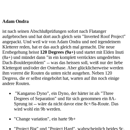
Adam Ondra
ist nach seinen Abschlußprüfungen sofort nach Flatanger
aufgebrochen und hat dort auch gleich sein "Inverted Roof Project"
angepackt. Und weil wir von Adam Ondra und ned irgendeinem
Kletterer reden, hat er das auch gleich mal gemacht. Die neue
Erstbegehung heisst
120 Degrees (9a+)
und startet mit Elden Inuti
(8a+) und mündet dann "in ein komplett verrücktes umgedrehtes
Dach-Boulderproblem" -- was das heissen soll, weiß nur der liebe
Klettergott und/oder der Osterhase. Aber glücklicherweise werden
ihm vorerst die Routen da unten nicht ausgehen. Neben 120
Degress, die er selbst eingebohrt hat, warten auf ihn noch einige
andere Routen.
"Kangaroo Dyno", ein Dyno, der härter ist als "Three
Degrees of Separation" und für sich genommen ein 8A-
Sprung ist -- wäre da nicht davor eine 8c+/9a-Route. Das
wird wohl ein 9b werden.
"Change variation", ein harte 9b+
"Project Big" und "Project Hard", wahrscheinlich beides 9c.