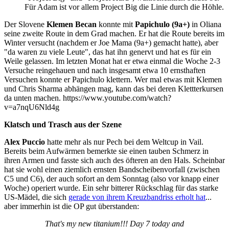
Für Adam ist vor allem Project Big die Linie durch die Höhle.
Der Slovene
Klemen Becan
konnte mit
Papichulo (9a+)
in Oliana
seine zweite Route in dem Grad machen. Er hat die Route bereits im
Winter versucht (nachdem er Joe Mama (9a+) gemacht hatte), aber
"da waren zu viele Leute", das hat ihn genervt und hat es für ein
Weile gelassen. Im letzten Monat hat er etwa einmal die Woche 2-3
Versuche reingehauen und nach insgesamt etwa 10 ernsthaften
Versuchen konnte er Papichulo klettern. Wer mal etwas mit Klemen
und Chris Sharma abhängen mag, kann das bei deren Klettterkursen
da unten machen. https://www.youtube.com/watch?
v=a7nqU6Nld4g
Klatsch und Trasch aus der Szene
Alex Puccio
hatte mehr als nur Pech bei dem Weltcup in Vail.
Bereits beim Aufwärmen bemerkte sie einen tauben Schmerz in
ihren Armen und fasste sich auch des öfteren an den Hals. Scheinbar
hat sie wohl einen ziemlich ernsten Bandscheibenvorfall (zwischen
C5 und C6), der auch sofort an dem Sonntag (also vor knapp einer
Woche) operiert wurde. Ein sehr bitterer Rückschlag für das starke
US-Mädel, die sich
gerade von ihrem Kreuzbandriss erholt hat
...
aber immerhin ist die OP gut überstanden:
That's my new titanium!!! Day 7 today and