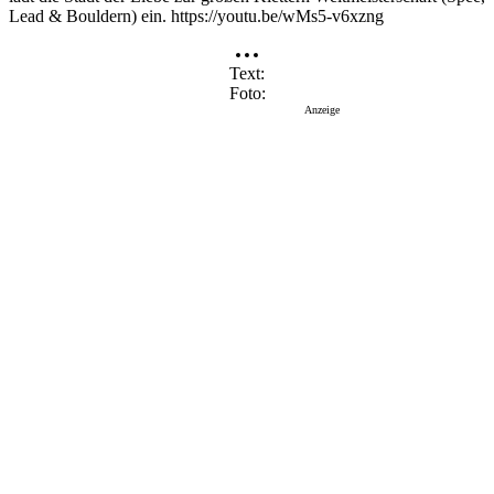
Lead & Bouldern) ein. https://youtu.be/wMs5-v6xzng
Text
Foto
Anzeige