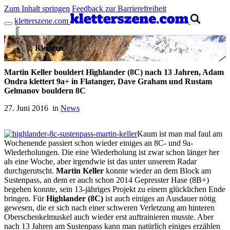
Zum Inhalt springen
Feedback zur Barrierefreiheit
kletterszene.com
Anzeige
Klettern
Martin Keller bouldert Highlander (8C) nach 13 Jahren, Adam
Ondra klettert 9a+ in Flatanger, Dave Graham und Rustam
Gelmanov bouldern 8C
27. Juni 2016 in
News
Kaum ist man mal faul am
Wochenende passiert schon wieder einiges an 8C- und 9a-
Wiederholungen. Die eine Wiederholung ist zwar schon länger her
als eine Woche, aber irgendwie ist das unter unserem Radar
durchgerutscht.
Martin Keller
konnte wieder an dem Block am
Sustenpass, an dem er auch schon 2014 Gepresster Hase (8B+)
begehen konnte, sein 13-jähriges Projekt zu einem glücklichen Ende
bringen. Für
Highlander (8C)
ist auch einiges an Ausdauer nötig
gewesen, die er sich nach einer schweren Verletzung am hinteren
Oberschenkelmuskel auch wieder erst auftrainieren musste. Aber
nach 13 Jahren am Sustenpass kann man natürlich einiges erzählen