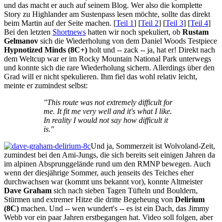
und das macht er auch auf seinem Blog. Wer also die komplette
Story zu Highlander am Sustenpass lesen möchte, sollte das direkt
beim Martin auf der Seite machen. [
Teil 1
] [
Teil 2
] [
Teil 3
] [
Teil 4
]
Bei den letzten
Shortnews
hatten wir noch spekuliert, ob
Rustam
Gelmanov
sich die Wiederholung von dem Daniel Woods Testpiece
Hypnotized Minds (8C+)
holt und -- zack -- ja, hat er! Direkt nach
dem Weltcup war er im Rocky Mountain National Park unterwegs
und konnte sich die rare Wiederholung sichern. Allerdings über den
Grad will er nicht spekulieren. Ihm fiel das wohl relativ leicht,
meinte er zumindest selbst:
"This route was not extremely difficult for
me. It fit me very well and it's what I like.
In reality I would not say how difficult it
is."
Und ja, Sommerzeit ist Wolvoland-Zeit,
zumindest bei den Ami-Jungs, die sich bereits seit einigen Jahren da
im alpinen Absprunggelände rund um den RMNP bewegen. Auch
wenn der diesjährige Sommer, auch jenseits des Teiches eher
durchwachsen war (kommt uns bekannt vor), konnte Altmeister
Dave Graham
sich nach sieben Tagen Tüfteln und Bouldern,
Stürmen und extremer Hitze die dritte Begeheung von
Delirium
(8C)
machen. Und -- wen wundert's -- es ist ein Dach, das Jimmy
Webb vor ein paar Jahren erstbegangen hat. Video soll folgen, aber