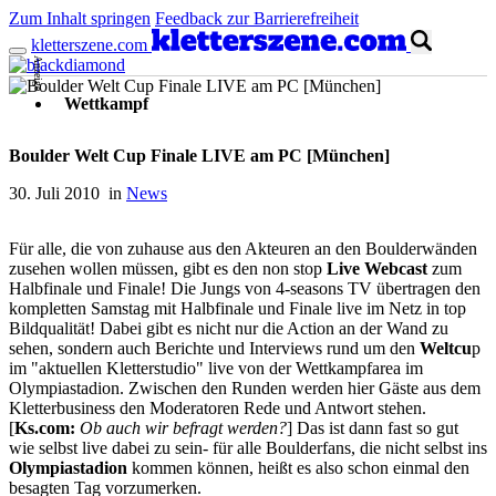
Zum Inhalt springen
Feedback zur Barrierefreiheit
kletterszene.com
Anzeige
Wettkampf
Boulder Welt Cup Finale LIVE am PC [München]
30. Juli 2010 in
News
Für alle, die von zuhause aus den Akteuren an den Boulderwänden
zusehen wollen müssen, gibt es den non stop
Live Webcast
zum
Halbfinale und Finale! Die Jungs von 4-seasons TV übertragen den
kompletten Samstag mit Halbfinale und Finale live im Netz in top
Bildqualität! Dabei gibt es nicht nur die Action an der Wand zu
sehen, sondern auch Berichte und Interviews rund um den
Weltcu
p
im "aktuellen Kletterstudio" live von der Wettkampfarea im
Olympiastadion. Zwischen den Runden werden hier Gäste aus dem
Kletterbusiness den Moderatoren Rede und Antwort stehen.
[
Ks.com:
Ob auch wir befragt werden?
] Das ist dann fast so gut
wie selbst live dabei zu sein- für alle Boulderfans, die nicht selbst ins
Olympiastadion
kommen können, heißt es also schon einmal den
besagten Tag vorzumerken.