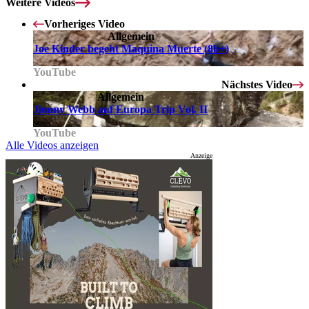
Weitere Videos
Vorheriges Video
Allgemein
Joe Kinder begeht Maquina Muerte (8b+)
YouTube
Nächstes Video
Allgemein
Jimmy Webb auf Europa Trip Vol. II
YouTube
Alle Videos anzeigen
Anzeige