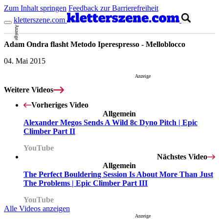
Zum Inhalt springen
Feedback zur Barrierefreiheit
kletterszene.com
Anzeige
Adam Ondra flasht Metodo Iperespresso - Melloblocco
04. Mai 2015
Anzeige
Weitere Videos
Vorheriges Video
Allgemein
Alexander Megos Sends A Wild 8c Dyno Pitch | Epic
Climber Part II
Mit dem Laden des Videos akzeptierst du die
Datenschutzerklärung
.
YouTube
Nächstes Video
Allgemein
The Perfect Bouldering Session Is About More Than Just
The Problems | Epic Climber Part III
YouTube
Alle Videos anzeigen
Anzeige