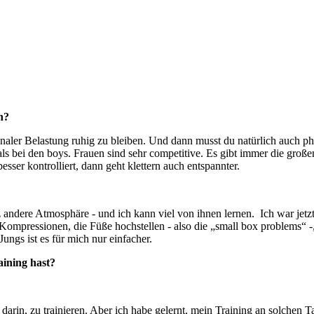
n?
naler Belastung ruhig zu bleiben. Und dann musst du natürlich auch phy
ls bei den boys. Frauen sind sehr competitive. Es gibt immer die groß
sser kontrolliert, dann geht klettern auch entspannter.
nz andere Atmosphäre - und ich kann viel von ihnen lernen. Ich war jet
mpressionen, die Füße hochstellen - also die „small box problems“ -,
Jungs ist es für mich nur einfacher.
aining hast?
darin, zu trainieren. Aber ich habe gelernt, mein Training an solchen 