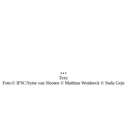
Text
Foto
© IFSC/Sytse van Slooten © Matthias Woidneck © Staša Gejo