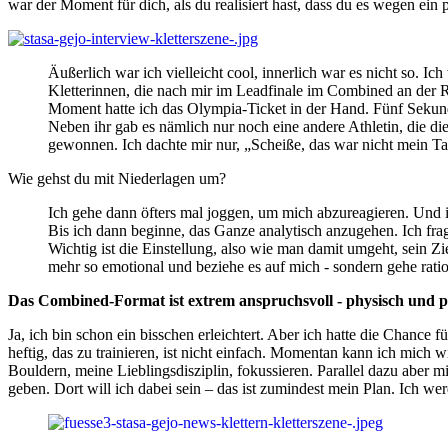
war der Moment für dich, als du realisiert hast, dass du es wegen ein 
Äußerlich war ich vielleicht cool, innerlich war es nicht so. I
Kletterinnen, die nach mir im Leadfinale im Combined an der R
Moment hatte ich das Olympia-Ticket in der Hand. Fünf Sekunden
Neben ihr gab es nämlich nur noch eine andere Athletin, die di
gewonnen. Ich dachte mir nur, „Scheiße, das war nicht mein 
Wie gehst du mit Niederlagen um?
Ich gehe dann öfters mal joggen, um mich abzureagieren. Und 
Bis ich dann beginne, das Ganze analytisch anzugehen. Ich fra
Wichtig ist die Einstellung, also wie man damit umgeht, sein Zi
mehr so emotional und beziehe es auf mich - sondern gehe rati
Das Combined-Format ist extrem anspruchsvoll - physisch und psy
Ja, ich bin schon ein bisschen erleichtert. Aber ich hatte die Chanc
heftig, das zu trainieren, ist nicht einfach. Momentan kann ich mich 
Bouldern, meine Lieblingsdisziplin, fokussieren. Parallel dazu aber
geben. Dort will ich dabei sein – das ist zumindest mein Plan. Ich wer