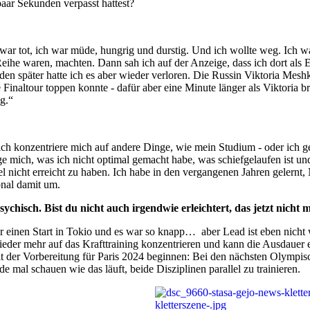
paar Sekunden verpasst hattest?
ch war tot, ich war müde, hungrig und durstig. Und ich wollte weg. Ich 
eihe waren, machten. Dann sah ich auf der Anzeige, dass ich dort als 
 später hatte ich es aber wieder verloren. Die Russin Viktoria Meshkov
e Finaltour toppen konnte - dafür aber eine Minute länger als Viktoria
Tag.“
ich konzentriere mich auf andere Dinge, wie mein Studium - oder ich 
ge mich, was ich nicht optimal gemacht habe, was schiefgelaufen ist un
el nicht erreicht zu haben. Ich habe in den vergangenen Jahren gelernt,
onal damit um.
chisch. Bist du nicht auch irgendwie erleichtert, das jetzt nicht 
e für einen Start in Tokio und es war so knapp… aber Lead ist eben nich
wieder mehr auf das Krafttraining konzentrieren und kann die Ausdauer e
 mit der Vorbereitung für Paris 2024 beginnen: Bei den nächsten Olymp
de mal schauen wie das läuft, beide Disziplinen parallel zu trainieren.