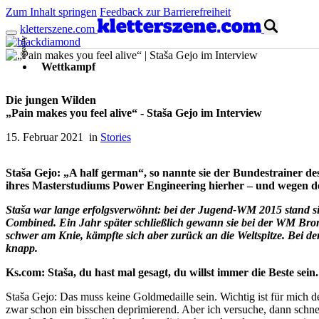
Zum Inhalt springen
Feedback zur Barrierefreiheit
kletterszene.com
Anzeige
Wettkampf
Die jungen Wilden
„Pain makes you feel alive“ - Staša Gejo im Interview
15. Februar 2021 in
Stories
Staša Gejo: „A half german“, so nannte sie der Bundestrainer d
ihres Masterstudiums Power Engineering hierher – und wegen de
Staša war lange erfolgsverwöhnt: bei der Jugend-WM 2015 stand 
Combined. Ein Jahr später schließlich gewann sie bei der WM Bronze
schwer am Knie, kämpfte sich aber zurück an die Weltspitze. Bei d
knapp.
Ks.com:
Staša
, du hast mal gesagt, du willst immer die Beste sein
Staša Gejo: Das muss keine Goldmedaille sein. Wichtig ist für mich der
zwar schon ein bisschen deprimierend. Aber ich versuche, dann schn