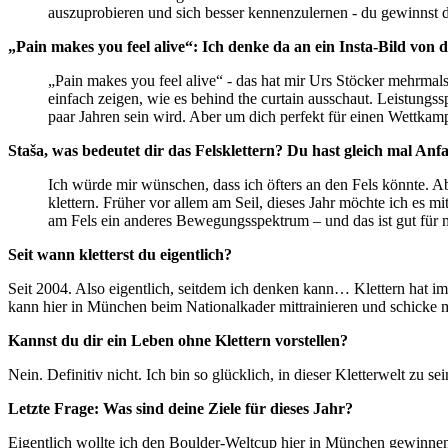
auszuprobieren und sich besser kennenzulernen - du gewinnst d
„Pain makes you feel alive“: Ich denke da an ein Insta-Bild v
„Pain makes you feel alive“ - das hat mir Urs Stöcker mehrmals g
einfach zeigen, wie es behind the curtain ausschaut. Leistungssp
paar Jahren sein wird. Aber um dich perfekt für einen Wettkamp
Staša, was bedeutet dir das Felsklettern? Du hast gleich mal 
Ich würde mir wünschen, dass ich öfters an den Fels könnte. Abe
klettern. Früher vor allem am Seil, dieses Jahr möchte ich es 
am Fels ein anderes Bewegungsspektrum – und das ist gut für
Seit wann kletterst du eigentlich?
Seit 2004. Also eigentlich, seitdem ich denken kann… Klettern hat i
kann hier in München beim Nationalkader mittrainieren und schicke 
Kannst du dir ein Leben ohne Klettern vorstellen?
Nein. Definitiv nicht. Ich bin so glücklich, in dieser Kletterwelt zu se
Letzte Frage: Was sind deine Ziele für dieses Jahr?
Eigentlich wollte ich den Boulder-Weltcup hier in München gewinnen