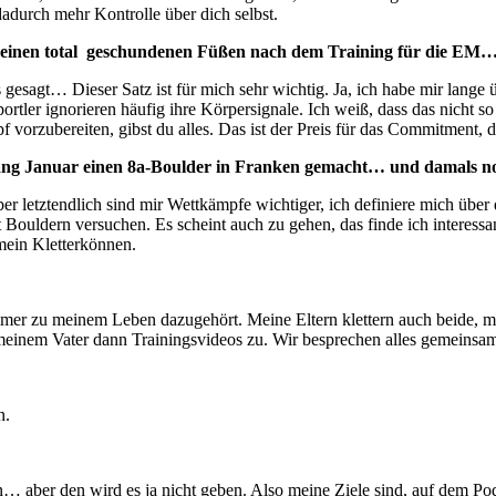
adurch mehr Kontrolle über dich selbst.
on deinen total geschundenen Füßen nach dem Training für die EM
esagt… Dieser Satz ist für mich sehr wichtig. Ja, ich habe mir lange üb
ortler ignorieren häufig ihre Körpersignale. Ich weiß, dass das nicht so 
f vorzubereiten, gibst du alles. Das ist der Preis für das Commitment, 
Anfang Januar einen 8a-Boulder in Franken gemacht… und damals 
r letztendlich sind mir Wettkämpfe wichtiger, ich definiere mich über 
mit Bouldern versuchen. Es scheint auch zu gehen, das finde ich interes
 mein Kletterkönnen.
mmer zu meinem Leben dazugehört. Meine Eltern klettern auch beide, m
meinem Vater dann Trainingsvideos zu. Wir besprechen alles gemeinsam
in.
… aber den wird es ja nicht geben. Also meine Ziele sind, auf dem Po