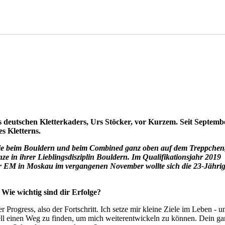
es deutschen Kletterkaders, Urs Stöcker, vor Kurzem. Seit Septem
s Kletterns.
sie beim Bouldern und beim Combined ganz oben auf dem Treppchen,
 in ihrer Lieblingsdisziplin Bouldern. Im Qualifikationsjahr 2019 f
er EM in Moskau im vergangenen November wollte sich die 23-Jährige 
. Wie wichtig sind dir Erfolge?
 Progress, also der Fortschritt. Ich setze mir kleine Ziele im Leben - u
ell einen Weg zu finden, um mich weiterentwickeln zu können. Dein ga