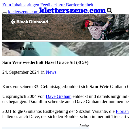
Zum Inhalt springen
Feedback zur Barrierefreiheit
kletterszene.com
Anzeige
Klettern
Sam Weir wiederholt Hazel Grace Sit (8C/+)
24. September 2024 in
News
Kurz vor seinem 33. Geburtstag erbouldert sich
Sam Weir
Giuliano 
Ursprünglich 2004 von
Dave Graham
entdeckt und damals aufgrund d
erstbegangen. Daraufhin schenkte auch Dave Graham der nun neu bena
2021 folgte Giulianos Erstbegehung der Sitzstart-Variante, die
Florian
hatten es auch Dave, der sich den Boulder schon immer mit Tiefstart v
Anzeige