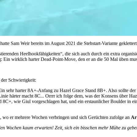
atte Sam Weir bereits im August 2021 die Stehstart-Variante geklettert
istierenden Heelhookfähigkeiten“, die sich auch durch ein extra organisi
ng: Ein wirklich harter Dead-Point-Move, den er an die 50 Mal üben musst
der Schwierigkeit:
: Ein sehr harter 8A+-Anfang zu Hazel Grace Stand 8B+. Also sollte d
Linie härter macht 8C... Orrrr ich folge dem, was der Konsens über Ha
nd 8C+, wie Giul vorgeschlagen hat, und ein erstaunlicher Boulder in
in, wo er mehrere Wochen verbringen und sich Gerüchten zufolge an
Ar
en Wochen kaum erwarten! Zeit, sich ein bisschen mehr Mühe zu gebe