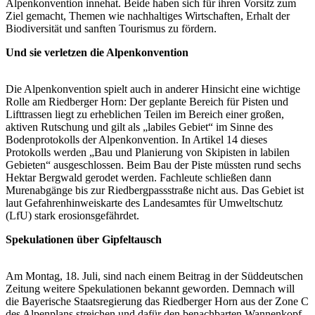
Alpenkonvention innehat. Beide haben sich für ihren Vorsitz zum
Ziel gemacht, Themen wie nachhaltiges Wirtschaften, Erhalt der
Biodiversität und sanften Tourismus zu fördern.
Und sie verletzen die Alpenkonvention
Die Alpenkonvention spielt auch in anderer Hinsicht eine wichtige
Rolle am Riedberger Horn: Der geplante Bereich für Pisten und
Lifttrassen liegt zu erheblichen Teilen im Bereich einer großen,
aktiven Rutschung und gilt als „labiles Gebiet“ im Sinne des
Bodenprotokolls der Alpenkonvention. In Artikel 14 dieses
Protokolls werden „Bau und Planierung von Skipisten in labilen
Gebieten“ ausgeschlossen. Beim Bau der Piste müssten rund sechs
Hektar Bergwald gerodet werden. Fachleute schließen dann
Murenabgänge bis zur Riedbergpassstraße nicht aus. Das Gebiet ist
laut Gefahrenhinweiskarte des Landesamtes für Umweltschutz
(LfU) stark erosionsgefährdet.
Spekulationen über Gipfeltausch
Am Montag, 18. Juli, sind nach einem Beitrag in der Süddeutschen
Zeitung weitere Spekulationen bekannt geworden. Demnach will
die Bayerische Staatsregierung das Riedberger Horn aus der Zone C
des Alpenplans streichen und dafür den benachbarten Wannenkopf