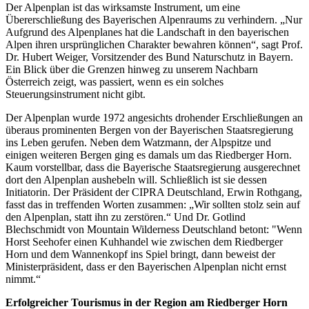
Der Alpenplan ist das wirksamste Instrument, um eine
Übererschließung des Bayerischen Alpenraums zu verhindern. „Nur
Aufgrund des Alpenplanes hat die Landschaft in den bayerischen
Alpen ihren ursprünglichen Charakter bewahren können“, sagt Prof.
Dr. Hubert Weiger, Vorsitzender des Bund Naturschutz in Bayern.
Ein Blick über die Grenzen hinweg zu unserem Nachbarn
Österreich zeigt, was passiert, wenn es ein solches
Steuerungsinstrument nicht gibt.
Der Alpenplan wurde 1972 angesichts drohender Erschließungen an
überaus prominenten Bergen von der Bayerischen Staatsregierung
ins Leben gerufen. Neben dem Watzmann, der Alpspitze und
einigen weiteren Bergen ging es damals um das Riedberger Horn.
Kaum vorstellbar, dass die Bayerische Staatsregierung ausgerechnet
dort den Alpenplan aushebeln will. Schließlich ist sie dessen
Initiatorin. Der Präsident der CIPRA Deutschland, Erwin Rothgang,
fasst das in treffenden Worten zusammen: „Wir sollten stolz sein auf
den Alpenplan, statt ihn zu zerstören.“ Und Dr. Gotlind
Blechschmidt von Mountain Wilderness Deutschland betont: "Wenn
Horst Seehofer einen Kuhhandel wie zwischen dem Riedberger
Horn und dem Wannenkopf ins Spiel bringt, dann beweist der
Ministerpräsident, dass er den Bayerischen Alpenplan nicht ernst
nimmt.“
Erfolgreicher Tourismus in der Region am Riedberger Horn