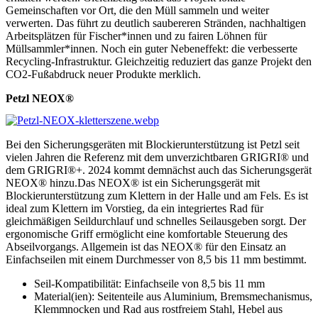
Gemeinschaften vor Ort, die den Müll sammeln und weiter
verwerten. Das führt zu deutlich saubereren Stränden, nachhaltigen
Arbeitsplätzen für Fischer*innen und zu fairen Löhnen für
Müllsammler*innen. Noch ein guter Nebeneffekt: die verbesserte
Recycling-Infrastruktur. Gleichzeitig reduziert das ganze Projekt den
CO2-Fußabdruck neuer Produkte merklich.
Petzl NEOX®
Bei den Sicherungsgeräten mit Blockierunterstützung ist Petzl seit
vielen Jahren die Referenz mit dem unverzichtbaren GRIGRI® und
dem GRIGRI®+. 2024 kommt demnächst auch das Sicherungsgerät
NEOX® hinzu.Das NEOX® ist ein Sicherungsgerät mit
Blockierunterstützung zum Klettern in der Halle und am Fels. Es ist
ideal zum Klettern im Vorstieg, da ein integriertes Rad für
gleichmäßigen Seildurchlauf und schnelles Seilausgeben sorgt. Der
ergonomische Griff ermöglicht eine komfortable Steuerung des
Abseilvorgangs. Allgemein ist das NEOX® für den Einsatz an
Einfachseilen mit einem Durchmesser von 8,5 bis 11 mm bestimmt.
Seil-Kompatibilität: Einfachseile von 8,5 bis 11 mm
Material(ien): Seitenteile aus Aluminium, Bremsmechanismus,
Klemmnocken und Rad aus rostfreiem Stahl, Hebel aus