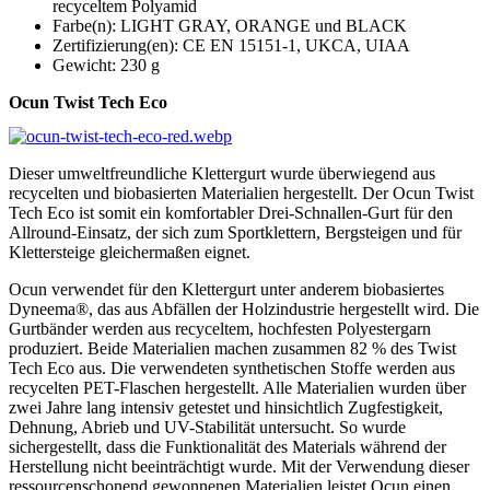
recyceltem Polyamid
Farbe(n): LIGHT GRAY, ORANGE und BLACK
Zertifizierung(en): CE EN 15151-1, UKCA, UIAA
Gewicht: 230 g
Ocun Twist Tech Eco
Dieser umweltfreundliche Klettergurt wurde überwiegend aus
recycelten und biobasierten Materialien hergestellt. Der Ocun Twist
Tech Eco ist somit ein komfortabler Drei-Schnallen-Gurt für den
Allround-Einsatz, der sich zum Sportklettern, Bergsteigen und für
Klettersteige gleichermaßen eignet.
Ocun verwendet für den Klettergurt unter anderem biobasiertes
Dyneema®, das aus Abfällen der Holzindustrie hergestellt wird. Die
Gurtbänder werden aus recyceltem, hochfesten Polyestergarn
produziert. Beide Materialien machen zusammen 82 % des Twist
Tech Eco aus. Die verwendeten synthetischen Stoffe werden aus
recycelten PET-Flaschen hergestellt. Alle Materialien wurden über
zwei Jahre lang intensiv getestet und hinsichtlich Zugfestigkeit,
Dehnung, Abrieb und UV-Stabilität untersucht. So wurde
sichergestellt, dass die Funktionalität des Materials während der
Herstellung nicht beeinträchtigt wurde. Mit der Verwendung dieser
ressourcenschonend gewonnenen Materialien leistet Ocun einen