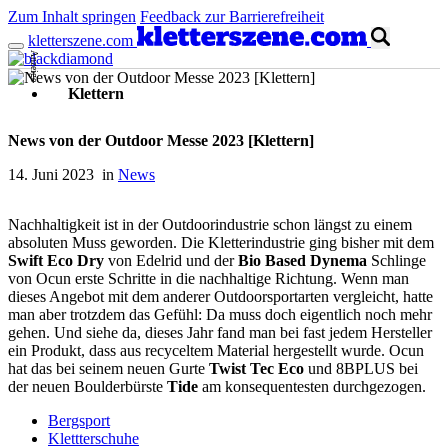
Zum Inhalt springen
Feedback zur Barrierefreiheit
kletterszene.com
Anzeige
Klettern
News von der Outdoor Messe 2023 [Klettern]
14. Juni 2023 in
News
Nachhaltigkeit ist in der Outdoorindustrie schon längst zu einem
absoluten Muss geworden. Die Kletterindustrie ging bisher mit dem
Swift Eco Dry
von Edelrid und der
Bio Based Dynema
Schlinge
von Ocun erste Schritte in die nachhaltige Richtung. Wenn man
dieses Angebot mit dem anderer Outdoorsportarten vergleicht, hatte
man aber trotzdem das Gefühl: Da muss doch eigentlich noch mehr
gehen. Und siehe da, dieses Jahr fand man bei fast jedem Hersteller
ein Produkt, dass aus recyceltem Material hergestellt wurde. Ocun
hat das bei seinem neuen Gurte
Twist Tec Eco
und 8BPLUS bei
der neuen Boulderbürste
Tide
am konsequentesten durchgezogen.
Bergsport
Klettterschuhe