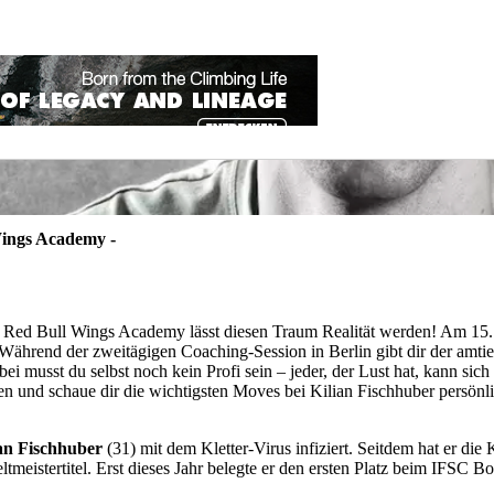
Wings Academy -
 Die Red Bull Wings Academy lässt diesen Traum Realität werden! Am
ährend der zweitägigen Coaching-Session in Berlin gibt dir der amtie
ei musst du selbst noch kein Profi sein – jeder, der Lust hat, kann si
ken und schaue dir die wichtigsten Moves bei Kilian Fischhuber persönl
an Fischhuber
(31) mit dem Kletter-Virus infiziert. Seitdem hat er die
meistertitel. Erst dieses Jahr belegte er den ersten Platz beim IFSC Bo