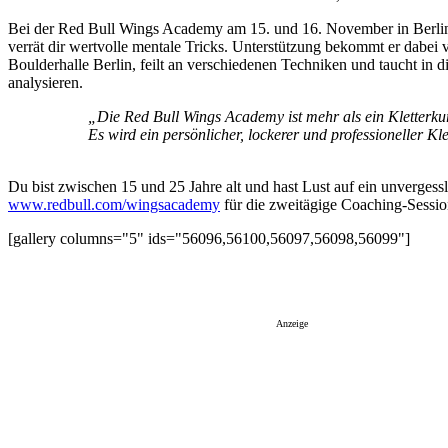
Bei der Red Bull Wings Academy am 15. und 16. November in Berlin zei
verrät dir wertvolle mentale Tricks. Unterstützung bekommt er dabe
Boulderhalle Berlin, feilt an verschiedenen Techniken und taucht in
analysieren.
„Die Red Bull Wings Academy ist mehr als ein Kletterkurs
Es wird ein persönlicher, lockerer und professioneller K
Du bist zwischen 15 und 25 Jahre alt und hast Lust auf ein unverges
www.redbull.com/wingsacademy
für die zweitägige Coaching-Sessio
[gallery columns="5" ids="56096,56100,56097,56098,56099"]
Anzeige