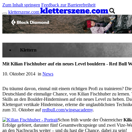
Zum Inhalt springen
Feedback zur Barrierefreiheit
kletterszene.com
Anzeige
Klettern
Mit Kilian Fischhuber auf ein neues Level bouldern - Red Bull 
10. Oktober 2014 in
News
Du träumst davon, einmal mit einem richtigen Profi zu trainieren?
Deutschland die einmalige Chance, von Kilian Fischhuber zu lernen. W
Skills an den Boulder-Hindernissen auf ein neues Level zu heben. Dab
Klettergurt vertikale Hindernisse, erlerne die unglaublichsten Techni
zum 31. Oktober auf
redbull.com/wingsacademy
.
Schon früh wurde der Österreicher
Kili
Erfolge gefeiert, darunter fünf Gesamtweltcupsiege und zwei Vize-Welt
an den Nachwuchs weiter – und du hast die Chance, dabei zu sein!