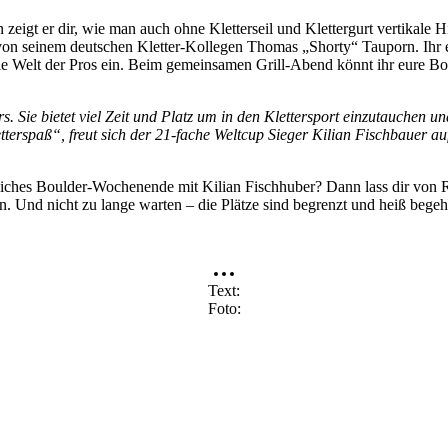
gt er dir, wie man auch ohne Kletterseil und Klettergurt vertikale Hin
i von seinem deutschen Kletter-Kollegen Thomas „Shorty“ Tauporn. Ihr e
 die Welt der Pros ein. Beim gemeinsamen Grill-Abend könnt ihr eure 
. Sie bietet viel Zeit und Platz um in den Klettersport einzutauchen un
letterspaß“, freut sich der 21-fache Weltcup Sieger Kilian Fischbauer a
sliches Boulder-Wochenende mit Kilian Fischhuber? Dann lass dir von R
n. Und nicht zu lange warten – die Plätze sind begrenzt und heiß begeh
Text
Foto