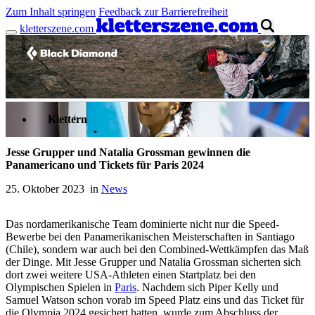
Zum Inhalt springen
Feedback zur Barrierefreiheit
kletterszene.com
Anzeige
Klettern
Jesse Grupper und Natalia Grossman gewinnen die
Panamericano und Tickets für Paris 2024
25. Oktober 2023 in
News
Das nordamerikanische Team dominierte nicht nur die Speed-
Bewerbe bei den Panamerikanischen Meisterschaften in Santiago
(Chile), sondern war auch bei den Combined-Wettkämpfen das Maß
der Dinge. Mit Jesse Grupper und Natalia Grossman sicherten sich
dort zwei weitere USA-Athleten einen Startplatz bei den
Olympischen Spielen in
Paris
. Nachdem sich Piper Kelly und
Samuel Watson schon vorab im Speed Platz eins und das Ticket für
die Olympia 2024 gesichert hatten, wurde zum Abschluss der