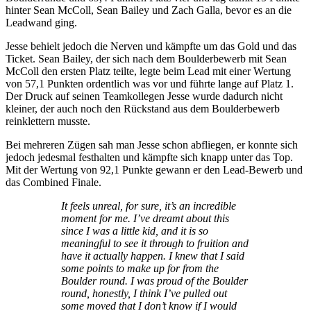
hinter Sean McColl, Sean Bailey und Zach Galla, bevor es an die
Leadwand ging.
Jesse behielt jedoch die Nerven und kämpfte um das Gold und das
Ticket. Sean Bailey, der sich nach dem Boulderbewerb mit Sean
McColl den ersten Platz teilte, legte beim Lead mit einer Wertung
von 57,1 Punkten ordentlich was vor und führte lange auf Platz 1.
Der Druck auf seinen Teamkollegen Jesse wurde dadurch nicht
kleiner, der auch noch den Rückstand aus dem Boulderbewerb
reinklettern musste.
Bei mehreren Zügen sah man Jesse schon abfliegen, er konnte sich
jedoch jedesmal festhalten und kämpfte sich knapp unter das Top.
Mit der Wertung von 92,1 Punkte gewann er den Lead-Bewerb und
das Combined Finale.
It feels unreal, for sure, it’s an incredible
moment for me. I’ve dreamt about this
since I was a little kid, and it is so
meaningful to see it through to fruition and
have it actually happen. I knew that I said
some points to make up for from the
Boulder round. I was proud of the Boulder
round, honestly, I think I’ve pulled out
some moved that I don’t know if I would