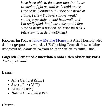
have been able to do a year ago, but I also
wanted to fight as hard as I could on the
Lead wall. Coming out, I took one move at
a time, I knew that every move would
matter, especially on that headwall, and
I’m really glad that I was able to pull that
out and make it happen. so Jesse im IFSC-
Interview nach dem Wettkampf
Ks.com:
Im Podcast
Show Me The Money
mit Alex Honnold wird
darüber gesprochen, was das US Climbing Team die letzten Jahre
umgestellt ha, damit sie so stark wurden wie sie es aktuell sind.
Folgende Combined Athlet*innen haben sich bisher für Paris
2024 qualifiziert
Damen:
Janja Garnbret (SLO)
Jessica Pilz (AUT)
Ai Mori (JPN)
Natalia Grossman (USA)
Herren: