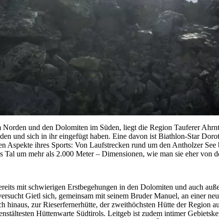
 Norden und den Dolomiten im Süden, liegt die Region Tauferer Ahrntal
den und sich in ihr eingefügt haben. Eine davon ist Biathlon-Star Doro
hen Aspekte ihres Sports: Von Laufstrecken rund um den Antholzer See 
as Tal um mehr als 2.000 Meter – Dimensionen, wie man sie eher von d
reits mit schwierigen Erstbegehungen in den Dolomiten und auch außeral
versucht Gietl sich, gemeinsam mit seinem Bruder Manuel, an einer neue
 hinaus, zur Rieserfernerhütte, der zweithöchsten Hütte der Region au
dienstältesten Hüttenwarte Südtirols. Leitgeb ist zudem intimer Gebiet