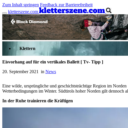
Zum Inhalt springen
Feedback zur Barrierefreiheit
kletterszene.com
Anzeige
Klettern
Eisvorhang auf für ein vertikales Ballett [ Tv- Tipp ]
20. September 2021 in
News
Eine wilde, ursprüngliche und geschichtsträchtige Region im Norden S
Wetterbedingungen im Winter. Südtirols hoher Norden gilt dennoch al
In der Ruhe trainieren die Kräftigen