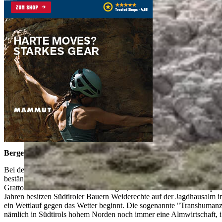
Berge kennen keine Grenzen
Bei den Bergen des Tauferer Ahrntals handelt es sich vielfach um an
beständigsten Alpinisten Südtirols zählt. Den "Schneebigen Nock", d
Grattour führt eindrucksvoll vor Augen, welche Tücken solche Gipfel 
Jahren besitzen Südtiroler Bauern Weiderechte auf der Jagdhausalm im
ein Wettlauf gegen das Wetter beginnt. Die sogenannte "Transhumanz" r
nämlich in Südtirols hohem Norden noch immer eine Almwirtschaft, 