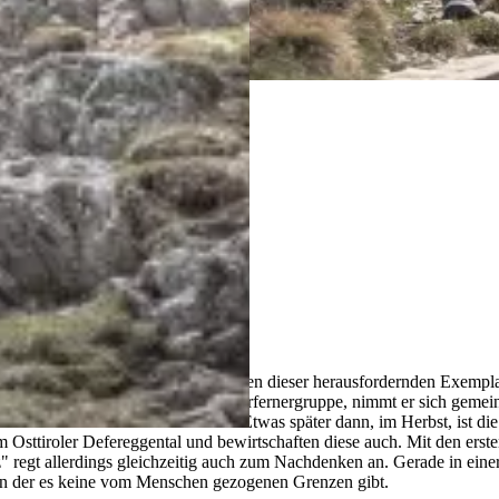
spruchsvolle, hochalpine Gipfel. Einen dieser herausfordernden Exempla
ie zweithöchste Erhebung der Rieserfernergruppe, nimmt er sich gemein
selbst im Sommer haben können. Etwas später dann, im Herbst, ist die Z
 Osttiroler Defereggental und bewirtschaften diese auch. Mit den erste
egt allerdings gleichzeitig auch zum Nachdenken an. Gerade in einer Ze
in der es keine vom Menschen gezogenen Grenzen gibt.