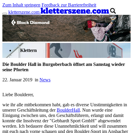
Zum Inhalt springen
Feedback zur Barrierefreiheit
kletterszene.com
Anzeige
Klettern
Die Boulder Hall in Burgoberbach öffnet am Samstag wieder
seine Pforten
22. Januar 2019 in
News
Liebe Boulderer,
wie ihr alle mitbekommen habt, gab es diverse Unstimmigkeiten in
unserer Geschäftsleitung der
BoulderHall
. Nun wurde eine
Einigung zwischen uns, den Geschäftsführern, erlangt und damit
konnte die Insolvenz der "Gebhardt Sport GmbH" abgewendet
werden. Ich bedauere diese Unannehmlichkeit und will zusammen
mit euch nach vorne schauen und den Boulder-Sport im Ansbacher