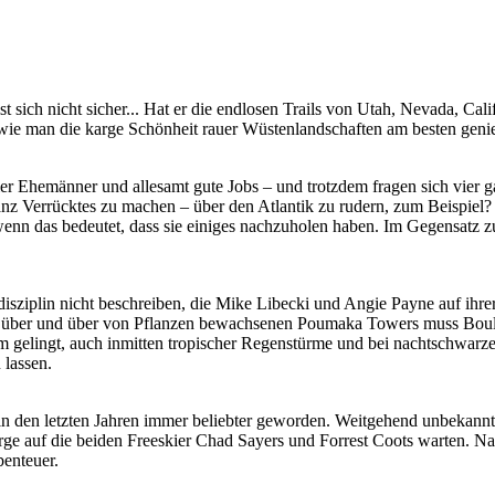
ich nicht sicher... Hat er die endlosen Trails von Utah, Nevada, Calif
, wie man die karge Schönheit rauer Wüstenlandschaften am besten gen
ier Ehemänner und allesamt gute Jobs – und trotzdem fragen sich vier
ganz Verrücktes zu machen – über den Atlantik zu rudern, zum Beispiel
enn das bedeutet, dass sie einiges nachzuholen haben. Im Gegensatz z
disziplin nicht beschreiben, die Mike Libecki und Angie Payne auf ihr
des über und über von Pflanzen bewachsenen Poumaka Towers muss Bo
m gelingt, auch inmitten tropischer Regenstürme und bei nachtschwarze
 lassen.
in den letzten Jahren immer beliebter geworden. Weitgehend unbekannt 
rge auf die beiden Freeskier Chad Sayers und Forrest Coots warten. Na
benteuer.