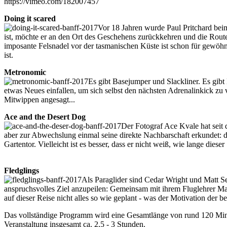
https://vimeo.com/182007457
Doing it scared
Vor 18 Jahren wurde Paul Pritchard bei
ist, möchte er an den Ort des Geschehens zurückkehren und die Route
imposante Felsnadel vor der tasmanischen Küste ist schon für gewöhn
ist.
Metronomic
Es gibt Basejumper und Slackliner. Es gibt
etwas Neues einfallen, um sich selbst den nächsten Adrenalinkick zu 
Mitwippen angesagt...
Ace and the Desert Dog
Der Fotograf Ace Kvale hat seit 
aber zur Abwechslung einmal seine direkte Nachbarschaft erkundet:
Gartentor. Vielleicht ist es besser, dass er nicht weiß, wie lange dies
Fledglings
Als Paraglider sind Cedar Wright und Matt Seg
anspruchsvolles Ziel anzupeilen: Gemeinsam mit ihrem Fluglehrer Ma
auf dieser Reise nicht alles so wie geplant - was der Motivation der b
Das vollständige Programm wird eine Gesamtlänge von rund 120 Min
Veranstaltung insgesamt ca. 2,5 - 3 Stunden.