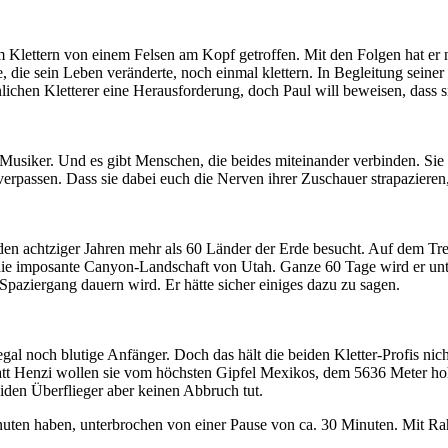
m Klettern von einem Felsen am Kopf getroffen. Mit den Folgen hat er 
, die sein Leben veränderte, noch einmal klettern. In Begleitung sein
lichen Kletterer eine Herausforderung, doch Paul will beweisen, dass
 Musiker. Und es gibt Menschen, die beides miteinander verbinden. Sie
verpassen. Dass sie dabei euch die Nerven ihrer Zuschauer strapazieren
den achtziger Jahren mehr als 60 Länder der Erde besucht. Auf dem Trek
 die imposante Canyon-Landschaft von Utah. Ganze 60 Tage wird er un
er Spaziergang dauern wird. Er hätte sicher einiges dazu zu sagen.
al noch blutige Anfänger. Doch das hält die beiden Kletter-Profis nicht
tt Henzi wollen sie vom höchsten Gipfel Mexikos, dem 5636 Meter hohen
eiden Überflieger aber keinen Abbruch tut.
uten haben, unterbrochen von einer Pause von ca. 30 Minuten. Mit 