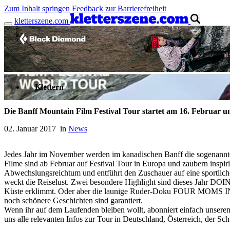
Zum Inhalt springen
Feedback zur Barrierefreiheit
kletterszene.com
Anzeige
Klettern
Die Banff Mountain Film Festival Tour startet am 16. Februar un
02. Januar 2017 in
News
Jedes Jahr im November werden im kanadischen Banff die sogenannten
Filme sind ab Februar auf Festival Tour in Europa und zaubern inspi
Abwechslungsreichtum und entführt den Zuschauer auf eine sportlich
weckt die Reiselust. Zwei besondere Highlight sind dieses Jahr DOIN
Küste erklimmt. Oder aber die launige Ruder-Doku FOUR MOMS IN A 
noch schönere Geschichten sind garantiert.
Wenn ihr auf dem Laufenden bleiben wollt, abonniert einfach unsere
uns alle relevanten Infos zur Tour in Deutschland, Österreich, der S