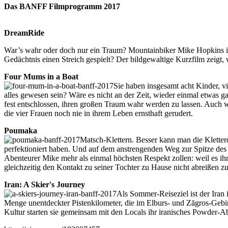
Das BANFF Filmprogramm 2017
DreamRide
War’s wahr oder doch nur ein Traum? Mountainbiker Mike Hopkins ist s
Gedächtnis einen Streich gespielt? Der bildgewaltige Kurzfilm zeigt
Four Mums in a Boat
Sie haben insgesamt acht Kinder, v
alles gewesen sein? Wäre es nicht an der Zeit, wieder einmal etwas 
fest entschlossen, ihren großen Traum wahr werden zu lassen. Auch w
die vier Frauen noch nie in ihrem Leben ernsthaft gerudert.
Poumaka
Matsch-Klettern. Besser kann man die Kletter
perfektioniert haben. Und auf dem anstrengenden Weg zur Spitze 
Abenteurer Mike mehr als einmal höchsten Respekt zollen: weil es ih
gleichzeitig den Kontakt zu seiner Tochter zu Hause nicht abreißen zu
Iran: A Skier's Journey
Als Sommer-Reiseziel ist der Iran 
Menge unentdeckter Pistenkilometer, die im Elburs- und Zāgros-Gebi
Kultur starten sie gemeinsam mit den Locals ihr iranisches Powder-A