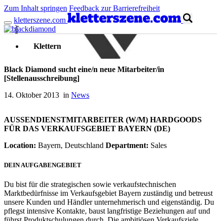
Zum Inhalt springen
Feedback zur Barrierefreiheit
kletterszene.com
Anzeige
Klettern
Black Diamond sucht eine/n neue Mitarbeiter/in
[Stellenausschreibung]
14. Oktober 2013 in
News
AUSSENDIENSTMITARBEITER (W/M) HARDGOODS
FÜR DAS VERKAUFSGEBIET BAYERN (DE)
Location:
Bayern, Deutschland
Department:
Sales
DEIN AUFGABENGEBIET
Du bist für die strategischen sowie verkaufstechnischen
Marktbedürfnisse im Verkaufsgebiet Bayern zuständig und betreust
unsere Kunden und Händler unternehmerisch und eigenständig. Du
pflegst intensive Kontakte, baust langfristige Beziehungen auf und
führst Produktschulungen durch. Die ambitiösen Verkaufsziele