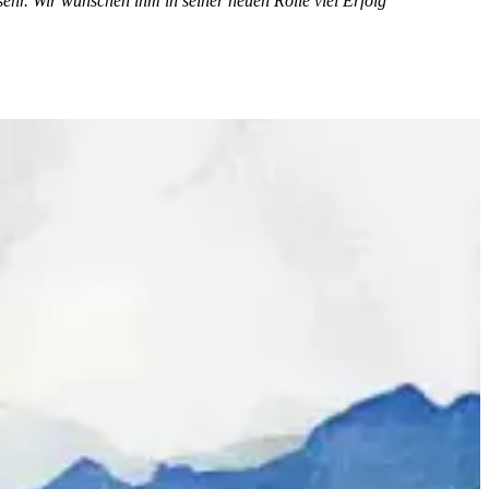
hr. Wir wünschen ihm in seiner neuen Rolle viel Erfolg