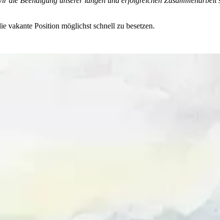
wir die Beendigung unserer langen und erfolgreichen Zusammenarbeit se
ie vakante Position möglichst schnell zu besetzen.