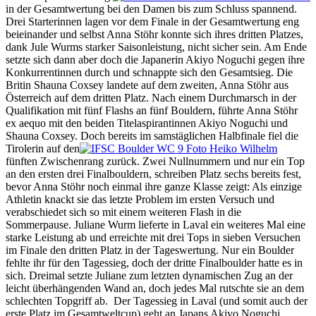
in der Gesamtwertung bei den Damen bis zum Schluss spannend.
Drei Starterinnen lagen vor dem Finale in der Gesamtwertung eng
beieinander und selbst Anna Stöhr konnte sich ihres dritten Platzes,
dank Jule Wurms starker Saisonleistung, nicht sicher sein. Am Ende
setzte sich dann aber doch die Japanerin Akiyo Noguchi gegen ihre
Konkurrentinnen durch und schnappte sich den Gesamtsieg. Die
Britin Shauna Coxsey landete auf dem zweiten, Anna Stöhr aus
Österreich auf dem dritten Platz. Nach einem Durchmarsch in der
Qualifikation mit fünf Flashs an fünf Bouldern, führte Anna Stöhr
ex aequo mit den beiden Titelaspirantinnen Akiyo Noguchi und
Shauna Coxsey. Doch bereits im samstäglichen Halbfinale fiel die
Tirolerin auf den
fünften Zwischenrang zurück. Zwei Nullnummern und nur ein Top
an den ersten drei Finalbouldern, schreiben Platz sechs bereits fest,
bevor Anna Stöhr noch einmal ihre ganze Klasse zeigt: Als einzige
Athletin knackt sie das letzte Problem im ersten Versuch und
verabschiedet sich so mit einem weiteren Flash in die
Sommerpause. Juliane Wurm lieferte in Laval ein weiteres Mal eine
starke Leistung ab und erreichte mit drei Tops in sieben Versuchen
im Finale den dritten Platz in der Tageswertung. Nur ein Boulder
fehlte ihr für den Tagessieg, doch der dritte Finalboulder hatte es in
sich. Dreimal setzte Juliane zum letzten dynamischen Zug an der
leicht überhängenden Wand an, doch jedes Mal rutschte sie an dem
schlechten Topgriff ab. Der Tagessieg in Laval (und somit auch der
erste Platz im Gesamtweltcup) geht an Japans Akiyo Noguchi,