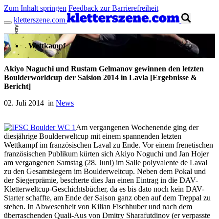
Zum Inhalt springen
Feedback zur Barrierefreiheit
kletterszene.com
Anzeige
Wettkampf
Akiyo Naguchi und Rustam Gelmanov gewinnen den letzten
Boulderworldcup der Saision 2014 in Lavla [Ergebnisse &
Bericht]
02. Juli 2014 in
News
Am vergangenen Wochenende ging der
diesjährige Boulderweltcup mit einem spannenden letzten
Wettkampf im französischen Laval zu Ende. Vor einem frenetischen
französischen Publikum kürten sich Akiyo Noguchi und Jan Hojer
am vergangenen Samstag (28. Juni) im Salle polyvalente de Laval
zu den Gesamtsiegern im Boulderweltcup. Neben dem Pokal und
der Siegerprämie, bescherte dies Jan einen Eintrag in die DAV-
Kletterweltcup-Geschichtsbücher, da es bis dato noch kein DAV-
Starter schaffte, am Ende der Saison ganz oben auf dem Treppal zu
stehen. In Abwesenheit von Kilian Fischhuber und nach dem
überraschenden Quali-Aus von Dmitry Sharafutdinov (er verpasste