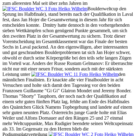
zum allerersten Mal seit über zehn Jahren im
Boulderweltcup den
Sprung ins Halbfinale), stand bereits nach der Qualifikation in Laval
fest, dass Jan Hojer die Gesamtwertung in diesem Jahr für sich
entscheiden konnte. Dmitry hatte dennoch in den vorhergehenden
sieben Wettkämpfen schon genügend Punkte gesammelt, um sich
den zweiten Platz in der Gesamtwertung zu sichern. Trotz dieser
Vorentscheidung im Gesamtklassement war das Finale der besten
Sechs in Laval packend. An den eigenwilligen, aber interessanten
und gut geschraubten Boulderproblemen tat sich Jan Hojer schwer,
obwohl er durch seine Körpergröße bei den teils sehr langen Zügen
im Vorteil war. Anders der Russe Rustam Gelmanov: Er überraschte
nicht nur mit einer neuen Frisur, sondern auch mit der stärksten
Leistung unter
den
männlichen Finalisten. Er knackte alle vier Finalboulder in acht
Versuchen und holte sich damit den Tagessieg vor den beiden
Franzosen Guillaume "Gi Gi" Glairon Mondet und Jeremy Bonder.
Thomas "Shorty" Tauphorn, der noch nach der Qualifikation auf
einem sehr guten fünften Platz lag, fehlte am Ende des Halbfinales
des Quäntchen Glück Namens Topbegehung und landete auf einem
sehr guten neunten Platz. Österreichs junge Garde holte mit Elias
Weiler und Alfons Dornauer auf den Rängen 25 und 27 einmal
mehr Weltcuppunkte, Max Rudigier beendete seinen Weltcupeinsatz
als 33. Im Gegensatz zu den Herren blieb die
Podiumsplatzverteilung