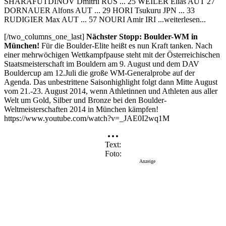
SHARAFUTDINOV Dmitrii RUS ... 25 WEILER Elias AUT 27
DORNAUER Alfons AUT ... 29 HORI Tsukuru JPN ... 33
RUDIGIER Max AUT ... 57 NOURI Amir IRI ...weiterlesen...
[/two_columns_one_last]
Nächster Stopp: Boulder-WM in
München!
Für die Boulder-Elite heißt es nun Kraft tanken. Nach
einer mehrwöchigen Wettkampfpause steht mit der Österreichischen
Staatsmeisterschaft im Bouldern am 9. August und dem DAV
Bouldercup am 12.Juli die große WM-Generalprobe auf der
Agenda. Das unbestrittene Saisonhighlight folgt dann Mitte August
vom 21.-23. August 2014, wenn Athletinnen und Athleten aus aller
Welt um Gold, Silber und Bronze bei den Boulder-
Weltmeisterschaften 2014 in München kämpfen!
https://www.youtube.com/watch?v=_JAE0I2wq1M
Text
Foto
Anzeige