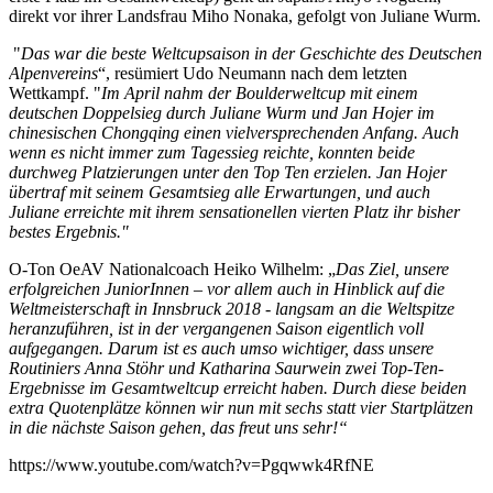
direkt vor ihrer Landsfrau Miho Nonaka, gefolgt von Juliane Wurm.
"
Das war die beste Weltcupsaison in der Geschichte des Deutschen
Alpenvereins
“, resümiert Udo Neumann nach dem letzten
Wettkampf. "
Im April nahm der Boulderweltcup mit einem
deutschen Doppelsieg durch Juliane Wurm und Jan Hojer im
chinesischen Chongqing einen vielversprechenden Anfang. Auch
wenn es nicht immer zum Tagessieg reichte, konnten beide
durchweg Platzierungen unter den Top Ten erzielen. Jan Hojer
übertraf mit seinem Gesamtsieg alle Erwartungen, und auch
Juliane erreichte mit ihrem sensationellen vierten Platz ihr bisher
bestes Ergebnis."
O-Ton OeAV Nationalcoach Heiko Wilhelm: „
Das Ziel, unsere
erfolgreichen JuniorInnen – vor allem auch in Hinblick auf die
Weltmeisterschaft in Innsbruck 2018 - langsam an die Weltspitze
heranzuführen, ist in der vergangenen Saison eigentlich voll
aufgegangen. Darum ist es auch umso wichtiger, dass unsere
Routiniers Anna Stöhr und Katharina Saurwein zwei Top-Ten-
Ergebnisse im Gesamtweltcup erreicht haben. Durch diese beiden
extra Quotenplätze können wir nun mit sechs statt vier Startplätzen
in die nächste Saison gehen, das freut uns sehr!“
https://www.youtube.com/watch?v=Pgqwwk4RfNE