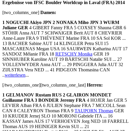
Ergebnisse von IFSC Boulder Worldcup in Laval (FRA) 2014
[two_columns_one]
Damen:
1 NOGUCHI Akiyo JPN 2 NONAKA Miho JPN 3 WURM
Juliane GER
4 GIBERT Fanny FRA 5 COXSEY Shauna GBR 6
STÖHR Anna AUT 7 SCHWAIGER Berit AUT 8 CHEVRIER
Anne-Laure FRA 9 THÉVENET Marine FRA 10 SA Sol KOR ...
13 BACHER Sabine AUT 14 KLINGLER Petra SUI 15
MASCARENAS Megan USA 16 SAURWEIN Katharina AUT 17
SANDOZ Mélanie FRA 18
RETSCHY Monika
GER 19
SINNHUBER Karoline AUT 19 BÄRTSCHI Natalie SUI ... 27
VOLLENWYDER Anna AUT ... 29 PINGGERA Julia AUT 32
ZIJLSTRA Vera NED ... 41 PIDGEON Thomasina CAN
..
weiterlesen
...
[/two_columns_one][two_columns_one_last]
Herren:
1 GELMANOV Rustam RUS 2 GLAIRON MONDET
Guillaume FRA 3 BONDER Jeremy FRA
4 HOJER Jan GER 5
LEVIER Alban FRA 6 JULIEN Stephane FRA 7 MCCOLL Sean
CAN 8 CALEYRON Thomas FRA 9
TAUPORN Thomas
GER
10 KRUDER Jernej SLO 10 MORONI Gabriele ITA ... 16
KASSAY James AUS 17 VERHOEVEN Jorg NED 18 FARRELL
Thomas AUS 19 HEINIGER Kevin SUI ... 21