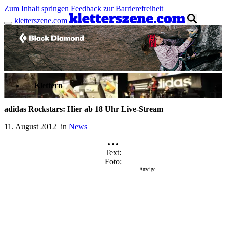
Zum Inhalt springen
Feedback zur Barrierefreiheit
kletterszene.com
Anzeige
Klettern
adidas Rockstars: Hier ab 18 Uhr Live-Stream
11. August 2012 in
News
Text
Foto
Anzeige