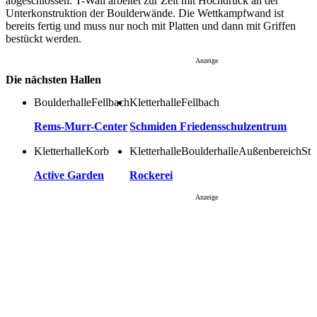
abgeschlossen. T-Wall arbeitet zur Zeit mit Hochdruck an der
Unterkonstruktion der Boulderwände. Die Wettkampfwand ist
bereits fertig und muss nur noch mit Platten und dann mit Griffen
bestückt werden.
Anzeige
Die nächsten Hallen
Boulderhalle
Kletterhalle
Fellbach
Fellbach
Rems-Murr-Center
Schmiden Friedensschulzentrum
Kletterhalle
Kletterhalle
Boulderhalle
Außenbereich
Korb
Stu
Active Garden
Rockerei
Anzeige