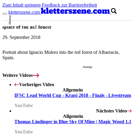
Zum Inhalt springen
Feedback zur Barrierefreiheit
kletterszene.com
Anzeige
ѕριяιт σf тнє яє∂ fσяєѕт
29. September 2018
Portrait about Ignacio Mulero into the red forest of Albarracin,
Spain.
Anzeige
Weitere Videos
Vorheriges Video
Mit dem Laden des Videos akzeptierst du die
Datenschutzerklärung
.
Allgemein
IFSC Lead World Cup - Kranj 2018 - Finals - Livestream
YouTube
Nächstes Video
Allgemein
Thomas Lindinger in Blue Sky Of Mine | Magic Wood 1.1
YouTube