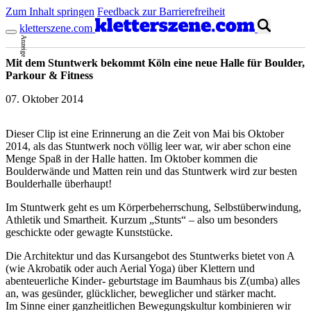
Zum Inhalt springen
Feedback zur Barrierefreiheit
kletterszene.com
Anzeige
Mit dem Stuntwerk bekommt Köln eine neue Halle für Boulder,
Parkour & Fitness
07. Oktober 2014
Dieser Clip ist eine Erinnerung an die Zeit von Mai bis Oktober
2014, als das Stuntwerk noch völlig leer war, wir aber schon eine
Menge Spaß in der Halle hatten. Im Oktober kommen die
Boulderwände und Matten rein und das Stuntwerk wird zur besten
Boulderhalle überhaupt!
Im Stuntwerk geht es um Körperbeherrschung, Selbstüberwindung,
Mit dem Laden des Videos akzeptierst du die
Datenschutzerklärung
.
Athletik und Smartheit. Kurzum „Stunts“ – also um besonders
geschickte oder gewagte Kunststücke.
Die Architektur und das Kursangebot des Stuntwerks bietet von A
(wie Akrobatik oder auch Aerial Yoga) über Klettern und
abenteuerliche Kinder- geburtstage im Baumhaus bis Z(umba) alles
an, was gesünder, glücklicher, beweglicher und stärker macht.
Im Sinne einer ganzheitlichen Bewegungskultur kombinieren wir