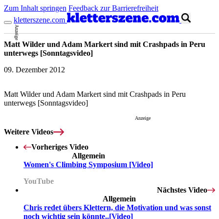
Zum Inhalt springen
Feedback zur Barrierefreiheit
kletterszene.com
Anzeige
Matt Wilder und Adam Markert sind mit Crashpads in Peru
unterwegs [Sonntagsvideo]
09. Dezember 2012
Matt Wilder und Adam Markert sind mit Crashpads in Peru
unterwegs [Sonntagsvideo]
Anzeige
Weitere Videos
Mit dem Laden des Videos akzeptierst du die
Datenschutzerklärung
.
Vorheriges Video
Allgemein
Women's Climbing Symposium [Video]
YouTube
Nächstes Video
Allgemein
Chris redet übers Klettern, die Motivation und was sonst
noch wichtig sein könnte..[Video]