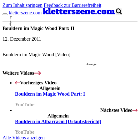
Zum Inhalt springen
Feedback zur Barrierefreiheit
kletterszene.com
Anzeige
Bouldern im Magic Wood Part: II
12. Dezember 2011
Bouldern im Magic Wood [Video]
Anzeige
Weitere Videos
Vorheriges Video
Allgemein
Mit dem Laden des Videos akzeptierst du die
Datenschutzerklärung
.
Bouldern im Magic Wood Part: I
YouTube
Nächstes Video
Allgemein
Bouldern in Albarracín [Urlaubsbericht]
YouTube
Alle Videos anzeigen