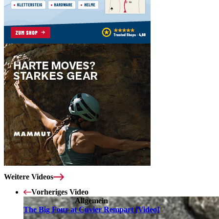
Weitere Videos
Vorheriges Video
Allgemein
The Big Four at Cuvier Rempart [Video]