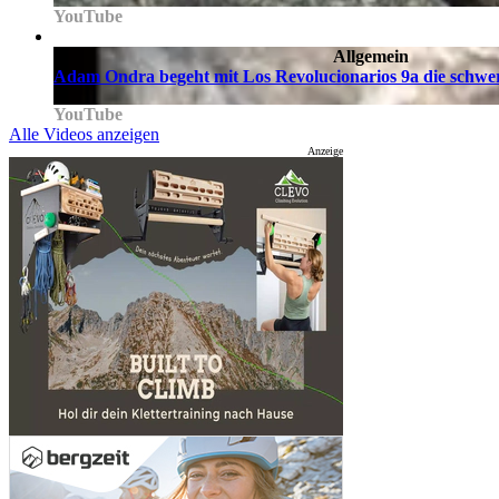
YouTube
Allgemein
Adam Ondra begeht mit Los Revolucionarios 9a die schwe
YouTube
Alle Videos anzeigen
Anzeige