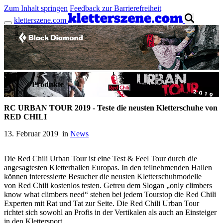
Zum Inhalt springen
Feedback zur Barrierefreiheit
kletterszene.com
Anzeige
Produkte
RC URBAN TOUR 2019 - Teste die neusten Kletterschuhe von
RED CHILI
13. Februar 2019 in
News
Die Red Chili Urban Tour ist eine Test & Feel Tour durch die
angesagtesten Kletterhallen Europas. In den teilnehmenden Hallen
können interessierte Besucher die neusten Kletterschuhmodelle
von Red Chili kostenlos testen. Getreu dem Slogan „only climbers
know what climbers need“ stehen bei jedem Tourstop die Red Chili
Experten mit Rat und Tat zur Seite. Die Red Chili Urban Tour
richtet sich sowohl an Profis in der Vertikalen als auch an Einsteiger
in den Klettersport.