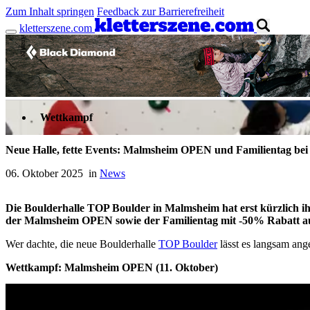
Zum Inhalt springen
Feedback zur Barrierefreiheit
kletterszene.com
Anzeige
Wettkampf
Neue Halle, fette Events: Malmsheim OPEN und Familientag be
06. Oktober 2025 in
News
Die Boulderhalle TOP Boulder in Malmsheim hat erst kürzlich ihr
der Malmsheim OPEN sowie der Familientag mit -50% Rabatt a
Wer dachte, die neue Boulderhalle
TOP Boulder
lässt es langsam ang
Wettkampf: Malmsheim OPEN (11. Oktober)