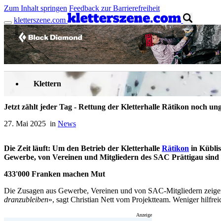
Zum Inhalt springen
Feedback zur Barrierefreiheit
kletterszene.com
Anzeige
Klettern
Jetzt zählt jeder Tag - Rettung der Kletterhalle Rätikon noch un
27. Mai 2025 in
News
Die Zeit läuft: Um den Betrieb der Kletterhalle
Rätikon
in Küblis
Gewerbe, von Vereinen und Mitgliedern des SAC Prättigau sind C
433'000 Franken machen Mut
Die Zusagen aus Gewerbe, Vereinen und von SAC-Mitgliedern zeigen ei
dranzubleiben
», sagt Christian Nett vom Projektteam. Weniger hilfreic
Anzeige