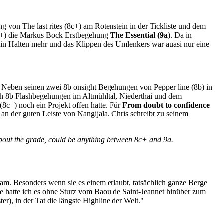
on The last rites (8c+) am Rotenstein in der Tickliste und dem
(8a+) die Markus Bock Erstbegehung
The Essential (9a
). Da in
in Halten mehr und das Klippen des Umlenkers war auasi nur eine
. Neben seinen zwei 8b onsight Begehungen von Pepper line (8b) in
uch 8b Flashbegehungen im Altmühltal, Niederthai und dem
8c+) noch ein Projekt offen hatte. Für
From doubt to confidence
 an der guten Leiste von Nangijala. Chris schreibt zu seinem
e about the grade, could be anything between 8c+ and 9a.
sam. Besonders wenn sie es einem erlaubt, tatsächlich ganze Berge
e hatte ich es ohne Sturz vom Baou de Saint-Jeannet hinüber zum
), in der Tat die längste Highline der Welt."