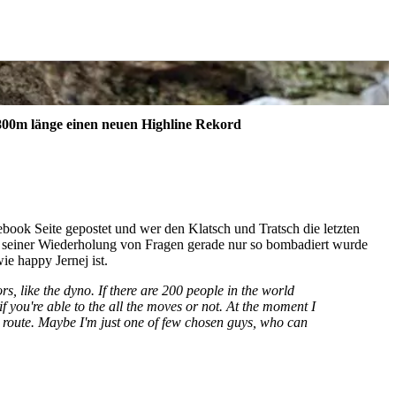
 800m länge einen neuen Highline Rekord
book Seite gepostet und wer den Klatsch und Tratsch die letzten
ch seiner Wiederholung von Fragen gerade nur so bombadiert wurde
e happy Jernej ist.
tors, like the dyno. If there are 200 people in the world
f you're able to the all the moves or not. At the moment I
this route. Maybe I'm just one of few chosen guys, who can