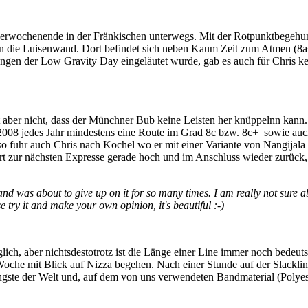
wochenende in der Fränkischen unterwegs. Mit der Rotpunktbegehung v
hr an die Luisenwand. Dort befindet sich neben Kaum Zeit zum Atmen 
en der Low Gravity Day eingeläutet wurde, gab es auch für Chris ke
 aber nicht, dass der Münchner Bub keine Leisten her knüppelnn kann
t 2008 jedes Jahr mindestens eine Route im Grad 8c bzw. 8c+ sowie a
o fuhr auch Chris nach Kochel wo er mit einer Variante von Nangijala (
tert zur nächsten Expresse gerade hoch und im Anschluss wieder zurück,
ays and was about to give up on it for so many times. I am really not sur
se try it and make your own opinion, it's beautiful :-)
ich, aber nichtsdestotrotz ist die Länge einer Line immer noch bedeut
Woche mit Blick auf Nizza begehen. Nach einer Stunde auf der Slacklin
gste der Welt und, auf dem von uns verwendeten Bandmaterial (Polyester