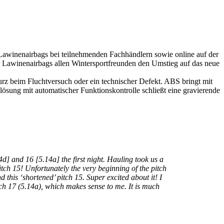
Lawinenairbags bei teilnehmenden Fachhändlern sowie online auf der
r Lawinenairbags allen Wintersportfreunden den Umstieg auf das neue
turz beim Fluchtversuch oder ein technischer Defekt. ABS bringt mit
ösung mit automatischer Funktionskontrolle schließt eine gravierende
4d] and 16 [5.14a] the first night. Hauling took us a
itch 15! Unfortunately the very beginning of the pitch
nd this ‘shortened’ pitch 15. Super excited about it! I
pitch 17 (5.14a), which makes sense to me. It is much