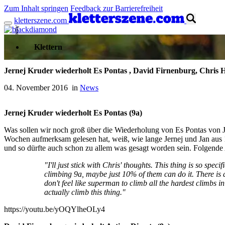
Zum Inhalt springen
Feedback zur Barrierefreiheit
kletterszene.com
Anzeige
Klettern
Jernej Kruder wiederholt Es Pontas , David Firnenburg, Chris 
04. November 2016 in
News
Jernej Kruder wiederholt Es Pontas (9a)
Was sollen wir noch groß über die Wiederholung von Es Pontas von Je
Wochen aufmerksam gelesen hat, weiß, wie lange Jernej und Jan aus 1
und so dürfte auch schon zu allem was gesagt worden sein. Folgende
"I'll just stick with Chris' thoughts. This thing is so spec
climbing 9a, maybe just 10% of them can do it. There is a 
don't feel like superman to climb all the hardest climbs in
actually climb this thing."
https://youtu.be/yOQYlheOLy4