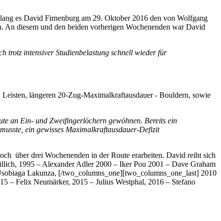
elang es David Firnenburg am 29. Oktober 2016 den von Wolfgang
igen. An diesem und den beiden vorherigen Wochenenden war David
trotz intensiver Studienbelastung schnell wieder für
nd Leisten, längeren 20-Zug-Maximalkraftausdauer - Bouldern, sowie
te an Ein- und Zweifingerlöchern gewöhnen. Bereits ein
 musste, ein gewisses Maximalkraftausdauer-Defizit
och über drei Wochenenden in der Route erarbeiten. David reiht sich
lich, 1995 – Alexander Adler 2000 – Iker Pou 2001 – Dave Graham
Usobiaga Lakunza, [/two_columns_one][two_columns_one_last] 2010
5 – Felix Neumärker, 2015 – Julius Westphal, 2016 – Stefano