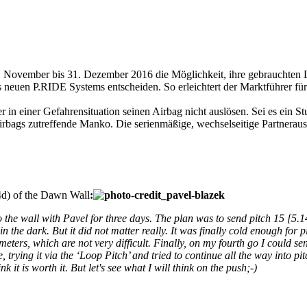
 November bis 31. Dezember 2016 die Möglichkeit, ihre gebrauchten 
 neuen P.RIDE Systems entscheiden. So erleichtert der Marktführer fü
 in einer Gefahrensituation seinen Airbag nicht auslösen. Sei es ein S
bags zutreffende Manko. Die serienmäßige, wechselseitige Partnerausl
4d) of the Dawn Wall
:
o the wall with Pavel for three days. The plan was to send pitch 15 [5.1
 the dark. But it did not matter really. It was finally cold enough for p
 5 meters, which are not very difficult. Finally, on my fourth go I could se
e, trying it via the ‘Loop Pitch’ and tried to continue all the way into 
t is worth it. But let's see what I will think on the push;-)