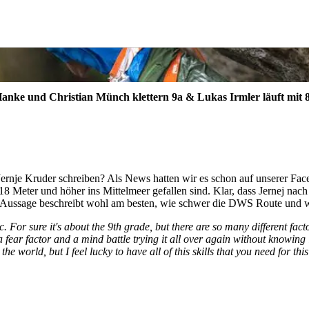
Hanke und Christian Münch klettern 9a & Lukas Irmler läuft mit
rnje Kruder schreiben? Als News hatten wir es schon auf unserer Face
8 Meter und höher ins Mittelmeer gefallen sind. Klar, dass Jernej na
 Aussage beschreibt wohl am besten, wie schwer die DWS Route und wi
ific. For sure it's about the 9th grade, but there are so many different fac
fear factor and a mind battle trying it all over again without knowing i
 the world, but I feel lucky to have all of this skills that you need for 