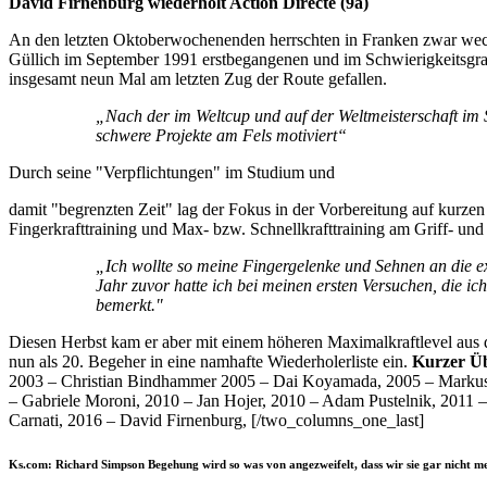
David Firnenburg wiederholt Action Directe (9a)
An den letzten Oktoberwochenenden herrschten in Franken zwar wec
Güllich im September 1991 erstbegangenen und im Schwierigkeitsgra
insgesamt neun Mal am letzten Zug der Route gefallen.
„Nach der im Weltcup und auf der Weltmeisterschaft im S
schwere Projekte am Fels motiviert“
Durch seine "Verpflichtungen" im Studium und
damit "begrenzten Zeit" lag der Fokus in der Vorbereitung auf kurze
Fingerkrafttraining und Max- bzw. Schnellkrafttraining am Griff- u
„Ich wollte so meine Fingergelenke und Sehnen an die 
Jahr zuvor hatte ich bei meinen ersten Versuchen, die 
bemerkt."
Diesen Herbst kam er aber mit einem höheren Maximalkraftlevel aus d
nun als 20. Begeher in eine namhafte Wiederholerliste ein.
Kurzer Üb
2003 – Christian Bindhammer 2005 – Dai Koyamada, 2005 – Markus
– Gabriele Moroni, 2010 – Jan Hojer, 2010 – Adam Pustelnik, 2011 
Carnati, 2016 – David Firnenburg, [/two_columns_one_last]
Ks.com: Richard Simpson Begehung wird so was von angezweifelt, dass wir sie gar nicht