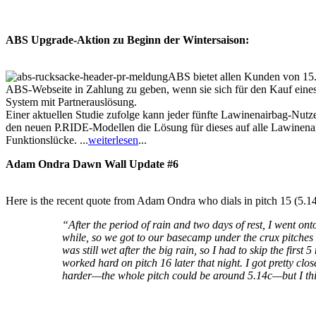
ABS Upgrade-Aktion zu Beginn der Wintersaison:
ABS bietet allen Kunden von 15.
ABS-Webseite in Zahlung zu geben, wenn sie sich für den Kauf eines
System mit Partnerauslösung.
Einer aktuellen Studie zufolge kann jeder fünfte Lawinenairbag-Nutzer
den neuen P.RIDE-Modellen die Lösung für dieses auf alle Lawinenair
Funktionslücke. ...
weiterlesen
...
Adam Ondra Dawn Wall Update #6
Here is the recent quote from Adam Ondra who dials in pitch 15 (5.1
“After the period of rain and two days of rest, I went ont
while, so we got to our basecamp under the crux pitches in
was still wet after the big rain, so I had to skip the first
worked hard on pitch 16 later that night. I got pretty clos
harder—the whole pitch could be around 5.14c—but I think i