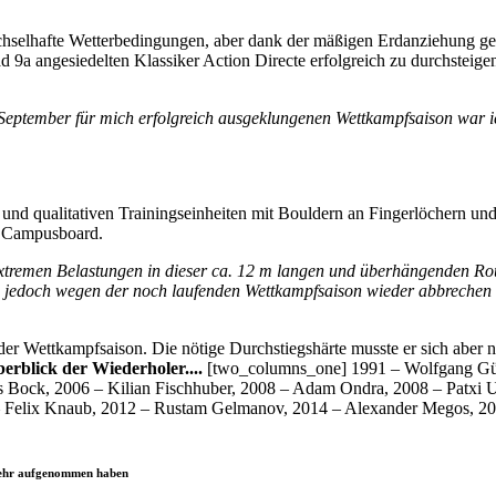
hselhafte Wetterbedingungen, aber dank der mäßigen Erdanziehung g
d 9a angesiedelten Klassiker Action Directe erfolgreich zu durchste
eptember für mich erfolgreich ausgeklungenen Wettkampfsaison war ich 
n und qualitativen Trainingseinheiten mit Bouldern an Fingerlöchern u
nd Campusboard.
extremen Belastungen in dieser ca. 12 m langen und überhängenden Rou
ich jedoch wegen der noch laufenden Wettkampfsaison wieder abbrechen
er Wettkampfsaison. Die nötige Durchstiegshärte musste er sich aber n
erblick der Wiederholer....
[two_columns_one] 1991 – Wolfgang Gül
 Bock, 2006 – Kilian Fischhuber, 2008 – Adam Ondra, 2008 – Patxi 
– Felix Knaub, 2012 – Rustam Gelmanov, 2014 – Alexander Megos, 201
 mehr aufgenommen haben