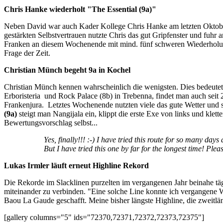
Chris Hanke wiederholt "The Essential (9a)"
Neben David war auch Kader Kollege Chris Hanke am letzten Oktober
gestärkten Selbstvertrauen nutzte Chris das gut Gripfenster und fu
Franken an diesem Wochenende mit mind. fünf schweren Wiederholung
Frage der Zeit.
Christian Münch begeht 9a in Kochel
Christian Münch kennen wahrscheinlich die wenigsten. Dies bedeutet
Erboristeria und Rock Palace (8b) in Trebenna, findet man auch sei
Frankenjura. Letztes Wochenende nutzten viele das gute Wetter und s
(9a)
steigt man Nangijala ein, klippt die erste Exe von links und klet
Bewertungsvorschlag selbst...
Yes, finally!!! :-) I have tried this route for so many d
But I have tried this one by far for the longest time! Plea
Lukas Irmler läuft erneut Highline Rekord
Die Rekorde im Slacklinen purzelten im vergangenen Jahr beinahe tägl
miteinander zu verbinden. "Eine solche Line konnte ich vergangene 
Baou La Gaude geschafft. Meine bisher längste Highline, die zweitlän
[gallery columns="5" ids="72370,72371,72372,72373,72375"]