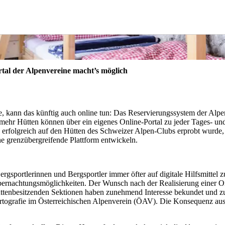
rtal der Alpenvereine macht’s möglich
e, kann das künftig auch online tun: Das Reservierungssystem der Alpen
 mehr Hütten können über ein eigenes Online-Portal zu jeder Tages- u
n erfolgreich auf den Hütten des Schweizer Alpen-Clubs erprobt wurde,
ne grenzübergreifende Plattform entwickeln.
gsportlerinnen und Bergsportler immer öfter auf digitale Hilfsmittel zu
rnachtungsmöglichkeiten. Der Wunsch nach der Realisierung einer Onl
üttenbesitzenden Sektionen haben zunehmend Interesse bekundet und z
artografie im Österreichischen Alpenverein (ÖAV). Die Konsequenz aus