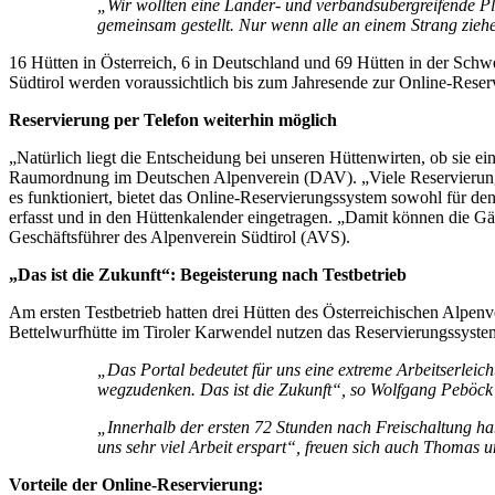
„Wir wollten eine Länder- und verbandsübergreifende Pla
gemeinsam gestellt. Nur wenn alle an einem Strang ziehen
16 Hütten in Österreich, 6 in Deutschland und 69 Hütten in der Schw
Südtirol werden voraussichtlich bis zum Jahresende zur Online-Reserv
Reservierung per Telefon weiterhin möglich
„Natürlich liegt die Entscheidung bei unseren Hüttenwirten, ob sie ei
Raumordnung im Deutschen Alpenverein (DAV). „Viele Reservierungen 
es funktioniert, bietet das Online-Reservierungssystem sowohl für de
erfasst und in den Hüttenkalender eingetragen. „Damit können die Gä
Geschäftsführer des Alpenverein Südtirol (AVS).
„Das ist die Zukunft“: Begeisterung nach Testbetrieb
Am ersten Testbetrieb hatten drei Hütten des Österreichischen Alpe
Bettelwurfhütte im Tiroler Karwendel nutzen das Reservierungssystem s
„Das Portal bedeutet für uns eine extreme Arbeitserleic
wegzudenken. Das ist die Zukunft“, so Wolfgang Peböck 
„Innerhalb der ersten 72 Stunden nach Freischaltung hab
uns sehr viel Arbeit erspart“, freuen sich auch Thomas u
Vorteile der Online-Reservierung: