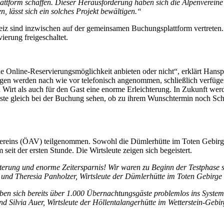
ttform schaffen. Dieser Herausforderung haben sich die Alpenvereine 
, lässt sich ein solches Projekt bewältigen.“
eiz sind inzwischen auf der gemeinsamen Buchungsplattform vertreten.
ierung freigeschaltet.
ne Online-Reservierungsmöglichkeit anbieten oder nicht“, erklärt Hansp
werden nach wie vor telefonisch angenommen, schließlich verfügen ni
n Wirt als auch für den Gast eine enorme Erleichterung. In Zukunft wer
ste gleich bei der Buchung sehen, ob zu ihrem Wunschtermin noch Schla
nvereins (ÖAV) teilgenommen. Sowohl die Dümlerhütte im Toten Gebirg
eit der ersten Stunde. Die Wirtsleute zeigen sich begeistert.
hterung und enorme Zeitersparnis! Wir waren zu Beginn der Testphase s
und Theresia Panholzer, Wirtsleute der Dümlerhütte im Toten Gebirge
en sich bereits über 1.000 Übernachtungsgäste problemlos ins System e
nd Silvia Auer, Wirtsleute der Höllentalangerhütte im Wetterstein-Gebir