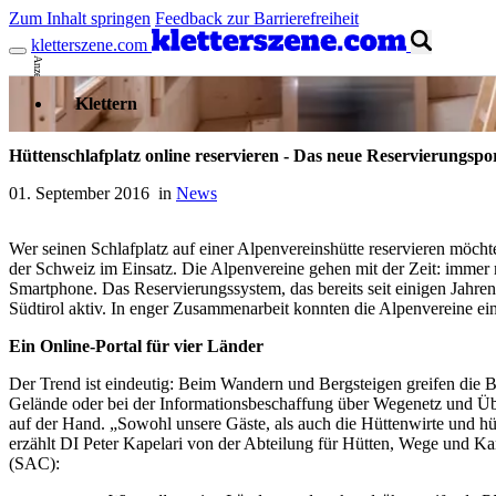
Zum Inhalt springen
Feedback zur Barrierefreiheit
kletterszene.com
Anzeige
Klettern
Hüttenschlafplatz online reservieren - Das neue Reservierungspo
01. September 2016 in
News
Wer seinen Schlafplatz auf einer Alpenvereinshütte reservieren möcht
der Schweiz im Einsatz. Die Alpenvereine gehen mit der Zeit: immer
Smartphone. Das Reservierungssystem, das bereits seit einigen Jahre
Südtirol aktiv. In enger Zusammenarbeit konnten die Alpenvereine ei
Ein Online-Portal für vier Länder
Der Trend ist eindeutig: Beim Wandern und Bergsteigen greifen die Ber
Gelände oder bei der Informationsbeschaffung über Wegenetz und Übe
auf der Hand. „Sowohl unsere Gäste, als auch die Hüttenwirte und h
erzählt DI Peter Kapelari von der Abteilung für Hütten, Wege und K
(SAC):