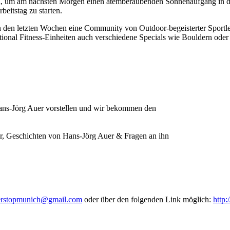
l, um am nächsten Morgen einen atemberaubenden Sonnenaufgang in de
eitstag zu starten.
in den letzten Wochen eine Community von Outdoor-begeisterter Sport
tional Fitness-Einheiten auch verschiedene Specials wie Bouldern oder 
1
Hans-Jörg Auer vorstellen und wir bekommen den
r, Geschichten von Hans-Jörg Auer & Fragen an ihn
erstopmunich@gmail.com
oder über den folgenden Link möglich:
http: