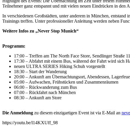
Highlight des Events: Die Übernachtung im Zelt unter freiem Himme
Teilnehmer ganz entspannt und mit vielen neuen Eindrücken in den Arb
In verschiedenen Großstädten, unter anderem in München, entstand 
Trainings treffen. Unter professioneller Anleitung werden neben Func
Weitere Infos zu „Never Stop Munich“
Programm:
17:00 – Treffen am The North Face Store, Sendlinger Straße 1
17:30 – Abfahrt mit einem Bus, während der Fahrt wird sich 
neuen ULTRA SERIES Hiking Schuh vorgestellt
18:30 – Start der Wanderung
20:00 – Ankunft am Übernachtungsort, Abendessen, Lagerfeue
05:00 – Aufwachen, Frühstücken und Zusammenräumen
06:00 – Rückwanderung zum Bus
07:00 – Rückfahrt nach München
08:30 – Ankunft am Store
Die Anmeldung
zu diesem einzigartigen Event ist via E-Mail an
nev
https://youtu.be/l14KXUff_98