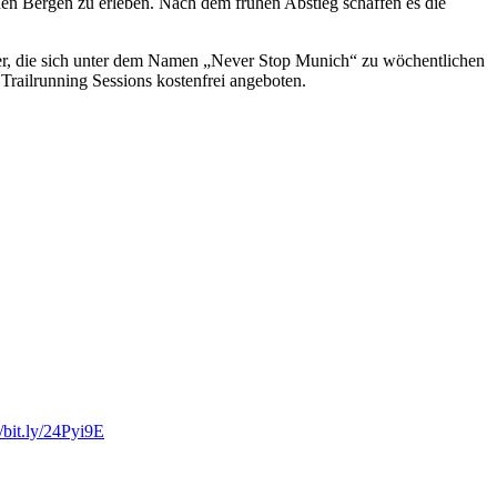
n Bergen zu erleben. Nach dem frühen Abstieg schaffen es die
ler, die sich unter dem Namen „Never Stop Munich“ zu wöchentlichen
Trailrunning Sessions kostenfrei angeboten.
//bit.ly/24Pyi9E