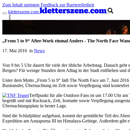
Zum Inhalt springen
Feedback zur Barrierefreiheit
kletterszene.com
Anzeige
Klettern
„From 5 to 9“ After-Work einmal Anders - The North Face Wan
17. Mai 2016 in
News
Von 9 bis 5 Uhr dauert für viele der übliche Arbeitstag. Danach geh
Bergen? Für wenige Stunden dem Alltag in der Stadt entfliehen und 
Unter dem Motto „From 5 to 9“ lädt The North Face am 7. Juni 2016
Bustransfer, Übernachtung im Zelt sowie Verpflegung sind kostenfrei
Treffpunkt für alle Outdoor-Fans ist um 17.00 Uhr am 
begrüßt und mit Rucksack, Zelt, Isomatte sowie Verpflegung ausgesta
Übernachtungsplatz in bester Lage.
Sind die Schlafplätze aufgebaut, kommt der gemütliche Teil des Aben
Expedition am Annapurna III im Himalaya-Gebirge. Außerdem gibt e