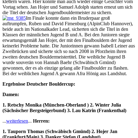
klettern waren. Hier konnte man auch wieder einige Gesichter vom
Vortag sehen. Jan Hojer und Samuel Adolph starten erneut um sich
die Titel der deutschen Jugendbouldermeister zu sichern.
Im Finale konnte dann ein Bruderpaar groß
auftrumpfen, Ruben und David Firnenburg (AlpinClub Hannover),
beide auch im Nationalkader Lead, sicherten sich die Titel in den
Klassen der männlichen Jugend B und A. Bei den Junioren siegte
erwartungsgemäß Jan Hojer, der mit den Finalbouldern der Jugend
keinerlei Probleme hatte. Die Juniorinnen gewann Isabell Leiner aus
Zweibrücken und sicherte sich so nach 2008 in Pforzheim ihren
zweiten deutschen Bouldermeistertitel. Die weibliche Jugend B
wurde souverän von Hannah Baehr (Schwäbisch Gmünd)
gewonnen, der es als einzige gelang alle Finalboulder zu flashen.
Bei der weiblichen Jugend A gewann Afra Hönig aus Landshut.
Ergebnisse Deutscher Bouldercup:
Damen:
1. Retschy Monika (München-Oberland ) 2. Winter Julia
(Sächsischer Bergsteigerbund) 3. Lau Katrin (Frankenthal)
...
weiterlesen
...
Herren:
1. Tauporn Thomas (Schwäbisch Gmünd) 2. Hojer Jan
(Frankfurt/Main) 3. Danker Stefan (Landshut)