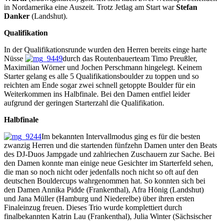
in Nordamerika eine Auszeit. Trotz Jetlag am Start war
Stefan
Danker
(Landshut).
Qualifikation
In der Qualifikationsrunde wurden den Herren bereits einge harte
Nüsse
durch das Routenbauerteam Timo Preußler,
Maximilian Wörner und Jochen Perschmann hingelegt. Keinem
Starter gelang es alle 5 Qualifikationsboulder zu toppen und so
reichten am Ende sogar zwei schnell getoppte Boulder für ein
Weiterkommen ins Halbfinale. Bei den Damen entfiel leider
aufgrund der geringen Starterzahl die Qualifikation.
Halbfinale
Im bekannten Intervallmodus ging es für die besten
zwanzig Herren und die startenden fünfzehn Damen unter den Beats
des DJ-Duos Jampgade und zahlriechen Zuschauern zur Sache. Bei
den Damen konnte man einige neue Gesichter im Starterfeld sehen,
die man so noch nicht oder jedenfalls noch nicht so oft auf den
deutschen Bouldercups wahrgenommen hat. So konnten sich bei
den Damen Annika Pidde (Frankenthal), Afra Hönig (Landshut)
und Jana Müller (Hamburg und Niederelbe) über ihren ersten
Finaleinzug freuen. Dieses Trio wurde komplettiert durch
finalbekannten Katrin Lau (Frankenthal), Julia Winter (Sächsischer