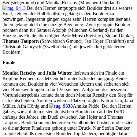
Bergsteigerbund) und Monika Retschy (München-Oberland).
Bei den Herren entpuppte sich Boulder drei als wahres
Brett, keinem der Halbfinalisten gelang es den Boulder zu
bezwingen. Insgesamt gingen sogar zehn Herren komplett leer aus,
ihnen gelang nicht eine einzige Begehung. Zwei getoppte Boulder
reichten dann für Samuel Adolph (München-Oberland) für den
Einzug ins Finale, ihm folgten
Aric Merz
(Freising), Stefan Danker,
Thomas Tauporn
(Schwäbisch Gmünd), Jan Hojer (Frankfurt) und
Christoph Gabrysch (Zweibrücken) mit jeweils drei gekletterten
Bouldern.
Finale
Monika Retschy
und
Julia Winter
lieferten sich im Finale ein
Kopf an Rennen, das letztendlich untentschieden ausging. Beide
konnten drei Boulder in vier Versuchen klettern und sicherten sich
vier Bonuswertungen in fünf Versuchen. Aufgrund des besseren
Vorrundenergebnis konnte dann doch Monika Retschy den Sieg für
sich entscheiden. Auf den weiteren Plätzen folgten Katrin Lau, Jana
Müller, Afra Hönig und
Annika Pidde. Bei den Herren
gab es, wie auf dem ersten deutschen Bouldercup auf der ISPO
anfangs des Jahres, ein Duell zwischen Jan Hojer und Thomas
Tauporn. Beide konnten den ersten Finalboulder flashen und setzten
so die anderen Finalisten gehörig unter Druck. Nur Stefan Danker
konnte ebenfalls den ersten Boulder Top klettern, benötigte dafür