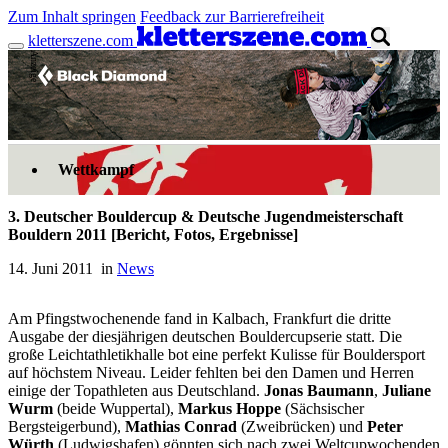
Zum Inhalt springen
Feedback zur Barrierefreiheit
kletterszene.com
Anzeige
Wettkampf
3. Deutscher Bouldercup & Deutsche Jugendmeisterschaft
Bouldern 2011 [Bericht, Fotos, Ergebnisse]
14. Juni 2011 in
News
Am Pfingstwochenende fand in Kalbach, Frankfurt die dritte
Ausgabe der diesjährigen deutschen Bouldercupserie statt. Die
große Leichtathletikhalle bot eine perfekt Kulisse für Bouldersport
auf höchstem Niveau. Leider fehlten bei den Damen und Herren
einige der Topathleten aus Deutschland.
Jonas Baumann
,
Juliane
Wurm
(beide Wuppertal),
Markus Hoppe
(Sächsischer
Bergsteigerbund),
Mathias Conrad
(Zweibrücken) und
Peter
Würth
(Ludwigshafen) gönnten sich nach zwei Weltcupwochenden