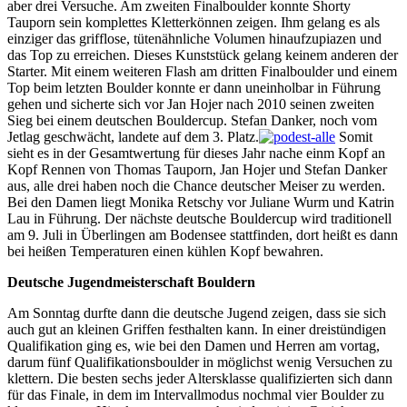
aber drei Versuche. Am zweiten Finalboulder konnte Shorty
Tauporn sein komplettes Kletterkönnen zeigen. Ihm gelang es als
einziger das grifflose, tütenähnliche Volumen hinaufzupiazen und
das Top zu erreichen. Dieses Kunststück gelang keinem anderen der
Starter. Mit einem weiteren Flash am dritten Finalboulder und einem
Top beim letzten Boulder konnte er dann uneinholbar in Führung
gehen und sicherte sich vor Jan Hojer nach 2010 seinen zweiten
Sieg bei einem deutschen Bouldercup. Stefan Danker, noch vom
Jetlag geschwächt, landete auf dem 3. Platz.
Somit
sieht es in der Gesamtwertung für dieses Jahr nache einm Kopf an
Kopf Rennen von Thomas Tauporn, Jan Hojer und Stefan Danker
aus, alle drei haben noch die Chance deutscher Meiser zu werden.
Bei den Damen liegt Monika Retschy vor Juliane Wurm und Katrin
Lau in Führung. Der nächste deutsche Bouldercup wird traditionell
am 9. Juli in Überlingen am Bodensee stattfinden, dort heißt es dann
bei heißen Temperaturen einen kühlen Kopf bewahren.
Deutsche Jugendmeisterschaft Bouldern
Am Sonntag durfte dann die deutsche Jugend zeigen, dass sie sich
auch gut an kleinen Griffen festhalten kann. In einer dreistündigen
Qualifikation ging es, wie bei den Damen und Herren am vortag,
darum fünf Qualifikationsboulder in möglichst wenig Versuchen zu
klettern. Die besten sechs jeder Altersklasse qualifizierten sich dann
für das Finale, in dem im Intervallmodus nochmal vier Boulder zu