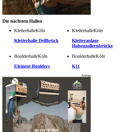
Die nächsten Hallen
Kletterhalle
Kletterhalle
Köln
Köln
Kletterhalle Dellbrück
Kletteranlage
Hohenzollernbrücke
Boulderhalle
Boulderhalle
Köln
Köln
Element Boulders
K11
Anzeige