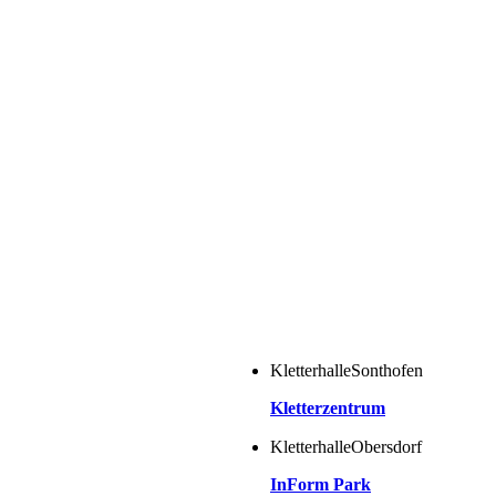
Kletterhalle
Sonthofen
Kletterzentrum
Kletterhalle
Obersdorf
InForm Park